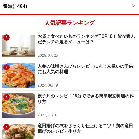
醤油(1484)
人気記事ランキング
お昼に食べたいものランキングTOP10！ 皆が選ん
1
だランチの定番メニューは？
牛肉を加えて炒める
4
次に牛肉を加え、火が通って色が変わるまで炒めます。
2025/07/25
人参の味噌きんぴらレシピ！にんじん嫌いの子供
2
にも人気の料理
2024/06/19
親子丼のレシピ！15分でできる簡単献立料理の作
3
り方
2022/11/01
竜田揚げの衣をさっくり仕上げるコツ！鶏の竜田
4
揚げのレシピ・作り方