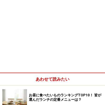
■
肉豆腐
牛肉
（バラ薄切り）200g
ねぎ
1本
木綿豆腐
1丁
ごぼう
1/2本
しいたけ
1～2枚
生姜
1かけ
ごま油
小さじ1
あわせて読みたい
みりん
50cc
酒
大さじ3
お昼に食べたいものランキングTOP10！ 皆が
選んだランチの定番メニューは？