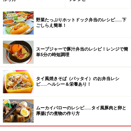
がしみます。ねぎは青い部分も使い、食材を無駄なく使
い切りましょう。
野菜たっぷりホットドック弁当のレシピ……下
肉豆腐の作り方・手順
ごしらえ簡単！
■
肉豆腐
牛肉に下味をつける
1
スープジャーで豚汁弁当のレシピ！レンジで簡
単5分の時短調理
牛肉は食べやすい大きさに切り、酒と醤油（分量外：各
小さじ1）をふりかけて下味をつけます。
タイ風焼きそば（パッタイ）のお弁当レシ
ピ……ヘルシー＆栄養あり！
ムーカイパローのレシピ……タイ風豚肉と卵と
厚揚げの煮物の作り方