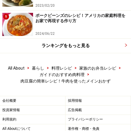
2023/02/20
ポークビーンズのレシピ！アメリカの家庭料理を
5
お家で再現する作り方
2024/06/22
ランキングをもっと見る
ごぼうとしいたけを加えて炒める
5
>
>
>
>
All About
暮らし
料理レシピ
家族のお弁当レシピ
>
ガイドのおすすめ肉料理
牛肉に火が通ったら、ごぼうとしいたけを加え、全体に
肉豆腐の簡単レシピ！牛肉を使ったメインおかず
脂がなじむよう炒めます。
会社概要
採用情報
投資家情報
広告掲載
利用規約
プライバシーポリシー
All Aboutについて
著作権・商標・免責