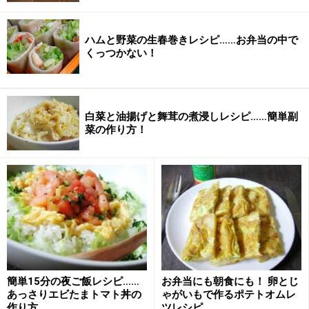
砂糖
（三温糖）大さじ1/2
醤油
大さじ3
ハムと野菜の生春巻きレシピ……お弁当の中で
くっつかない！
白菜と油揚げと舞茸の煮浸しレシピ……簡単副
菜の作り方！
薄切り肉は、少し脂分の多い部位を使用すると、うまみ
がよく出ておいしく仕上がります。牛肉にあらかじめ下
簡単15分の夜ご飯レシピ……
お弁当にも朝食にも！ 卵とじ
味をつけておくと、豆腐を入れても味が薄くならずに味
あっさりエビたまトマト丼の
ゃがいもで作るポテトオムレ
作り方
ツレシピ