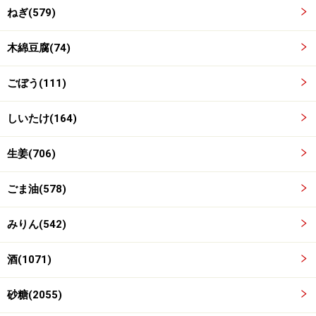
ねぎ(579)
フライパンでショウガとネギを炒める
3
フライパンにごま油としょうが、ねぎの白い部分を入れ
木綿豆腐(74)
て火にかけます。香りがたつまで炒めます。
ごぼう(111)
しいたけ(164)
生姜(706)
ごま油(578)
みりん(542)
酒(1071)
砂糖(2055)