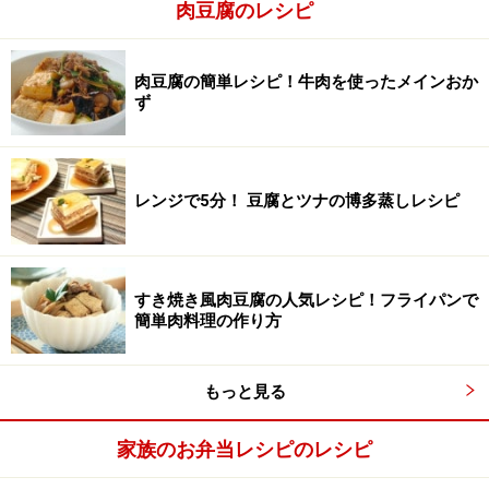
肉豆腐のレシピ
肉豆腐の簡単レシピ！牛肉を使ったメインおか
ず
レンジで5分！ 豆腐とツナの博多蒸しレシピ
すき焼き風肉豆腐の人気レシピ！フライパンで
その他の材料を切る
2
簡単肉料理の作り方
ねぎは白い部分はぶつ切りに、青い部分は斜め細切りに
します。ごぼうはささがきにして水にさらしてあく抜き
もっと見る
し、水気をよく切ります。しょうがは千切りにします。
しいたけはいしづきを取って4等分にし、豆腐は8等分に
家族のお弁当レシピのレシピ
切ります。