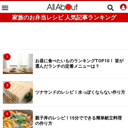
家族のお弁当レシピ 人気記事ランキング
1
お昼に食べたいものランキングTOP10！ 皆が
選んだランチの定番メニューは？
2
ツナサンドのレシピ！水っぽくならない作り方
3
親子丼のレシピ！15分でできる簡単献立料理
の作り方