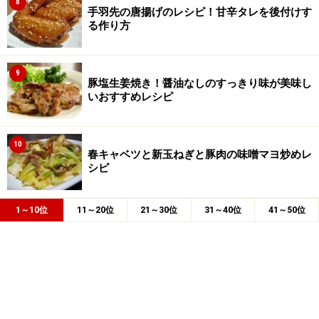
8
手羽先の唐揚げのレシピ！甘辛タレを後付けす
る作り方
9
豚塩生姜焼き！醤油なしのすっきり味が美味し
いおすすめレシピ
10
春キャベツと新玉ねぎと豚肉の味噌マヨ炒めレ
シピ
1～10位
11～20位
21～30位
31～40位
41～50位