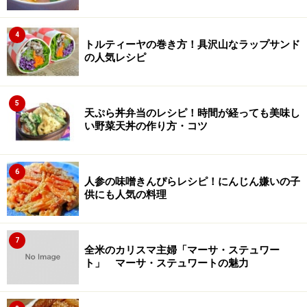
4
トルティーヤの巻き方！具沢山なラップサンド
の人気レシピ
5
天ぷら丼弁当のレシピ！時間が経っても美味し
い野菜天丼の作り方・コツ
6
人参の味噌きんぴらレシピ！にんじん嫌いの子
供にも人気の料理
7
全米のカリスマ主婦「マーサ・ステュワー
ト」 マーサ・ステュワートの魅力