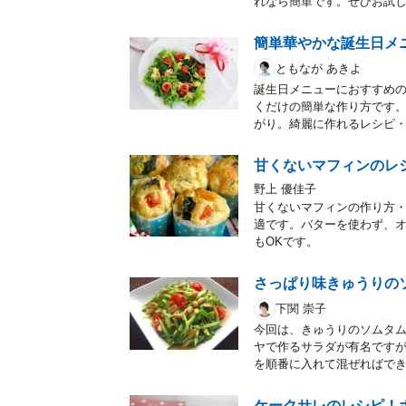
れなら簡単です。ぜひお試
簡単華やかな誕生日メ
ともなが あきよ
誕生日メニューにおすすめの
くだけの簡単な作り方です
がり。綺麗に作れるレシピ・
甘くないマフィンのレ
野上 優佳子
甘くないマフィンの作り方
適です。バターを使わず、オ
もOKです。
さっぱり味きゅうりの
下関 崇子
今回は、きゅうりのソムタ
ヤで作るサラダが有名ですが
を順番に入れて混ぜればで
ケークサレのレシピ！