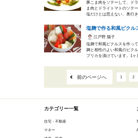
豚こま肉をソテーして、ド
ま肉とドライトマトのソテ
塩だけとは思えない、奥行
塩麹で作る和風ピクル
江戸野 陽子
塩麹で和風ピクルスを作っ
麹と相性のよい和風のピク
プリカを漬けています。1ヶ
前のページへ
1
2
カテゴリー一覧
住宅・不動産
マネー