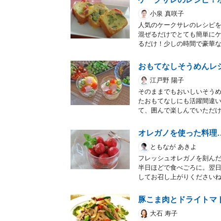
小泉 真咲子
人気のケークサレのレシピ
混ぜるだけでとても簡単に
るだけ！少しの時間で豪華
おもてなしそうめんレ
江戸野 陽子
そのままでもおいしいそう
たおもてなしにも活躍間違
て、囲んで楽しんでいただ
オレガノを使った料理
ともなが あきよ
フレッシュオレガノを刻ん
半日ほどで食べごろに。翌日
してお召し上がりください
豚こま肉とドライトマ
大石 寿子