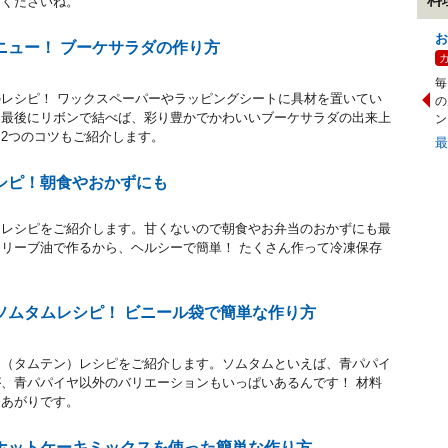
しくださいね。
お
ニュー！ ブーケサラダの作り方
毎
レシピ！ ワックスペーパーやラッピングシートに具材を置いてい
の
。最後にリボンで結べば、彩り豊かでかわいいブーケサラダの出来上
ン
2つのコツもご紹介します。
シピ！朝食やおかずにも
・レシピをご紹介します。甘くないので朝食やお弁当のおかずにも最
リーブ油で作るから、ヘルシーで簡単！ たくさん作って冷凍保存
ソムタムレシピ！ ビニール袋で簡単な作り方
ム（タムテン）レシピをご紹介します。ソムタムといえば、青パパイ
、青パパイヤ以外のバリエーションもいっぱいあるんです！ 材料
きあがりです。
ホットケーキミックスを使った簡単な作り方