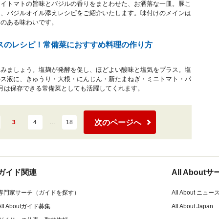
ライトマトの旨味とバジルの香りをまとわせた、お洒落な一皿。豚こ
ー、バジルオイル添えレシピをご紹介いたします。味付けのメインは
きのある味わいです。
スのレシピ！常備菜におすすめ料理の作り方
てみましょう。塩麹が発酵を促し、ほどよい酸味と塩気をプラス。塩
ルス液に、きゅうり・大根・にんじん・新たまねぎ・ミニトマト・パ
月は保存できる常備菜としても活躍してくれます。
次のページへ
3
4
…
18
ガイド関連
All Abou
専門家サーチ（ガイドを探す）
All About ニュー
All Aboutガイド募集
All About Japan