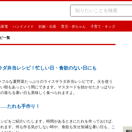
活家電
ハンドメイド
妊娠・出産
育児・赤ちゃん
子育て・キッズ
ピ一覧
ラダ弁当レシピ！忙しい日・食欲のない日にも
ラフルな夏野菜たっぷりのライスサラダ弁当レシピです。火を使う
しい朝もあっという間にできます。マスタードを効かせたさっぱりレ
欲の落ちる暑い日も美味しく食べられますよ。
……たれも手作り！
レシピをご紹介いたします。時間があるときにたれを作っておけば、
られます。何も作る気がしない時や、食欲も失せ加減な暑い日も、こ
料