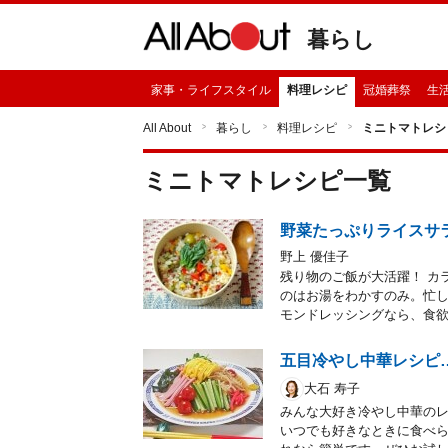
暮らし
家事・ライフスタイル
料理レシピ
冠婚葬祭
生
All About
暮らし
料理レシピ
ミニトマトレシ
ミニトマト
レシピ一覧
野菜たっぷりライスサ
野上 優佳子
残り物のご飯が大活躍！ カ
のはお湯をわかすのみ。忙
モンドレッシングなら、食
五目冷やし中華レシピ
大石 寿子
みんな大好き冷やし中華の
いつでも好きなときに食べ