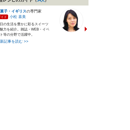
（
34
人
）
菓子・イギリス
の専門家
バランス献立レシピ
の専門
小松 喜美
小沼 明美
ガイド
ガイド
日の生活を豊かに彩るスイーツ
管理栄養士＆フードコーディ
魅力を紹介。雑誌・WEB・イベ
ターの資格を活かし老舗料亭
ト等の分野で活躍中。
万にて商品企画を担当。現・
最新記事を読む
>>
最新記事を読む
>>