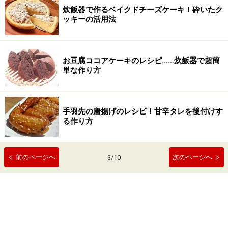
炊飯器で作るベイクドチーズケーキ！砕いたク
ッキーの活用法
お豆腐ココアケーキのレシピ……炊飯器で超簡
単な作り方
手羽先の唐揚げのレシピ！甘辛タレを後付けす
る作り方
前のページへ
次のページへ
3
/
10