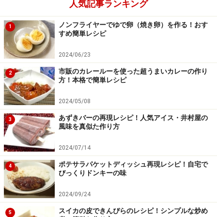
人気記事ランキング
ノンフライヤーでゆで卵（焼き卵）を作る！おす
1
すめ簡単レシピ
2024/06/23
市販のカレールーを使った超うまいカレーの作り
2
方！本格で簡単レシピ
粗熱がとれたら皿に移す
5
2024/05/08
粗熱が取れたら皿に移してさます。
あずきバーの再現レシピ！人気アイス・井村屋の
3
風味を真似た作り方
冷蔵庫で冷やしてもおいしい
2024/07/14
ポテサラパケットディッシュ再現レシピ！自宅で
4
びっくりドンキーの味
2024/09/24
スイカの皮できんぴらのレシピ！シンプルな炒め
5