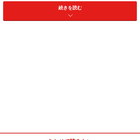
続きを読む
ヨーグルト
大さじ3
生クリーム
200cc
薄力粉
40g
サラダ油
内釜用少々
■
トッピング
クッキー
バターとシナモンを2枚ずつ
粉砂糖
適宜
クッキーはバターとシナモンの2種類のクッキーを使い
ました。お好みのクッキーを適量お使いください。
炊飯器ベイクドチーズケーキの作り方・手