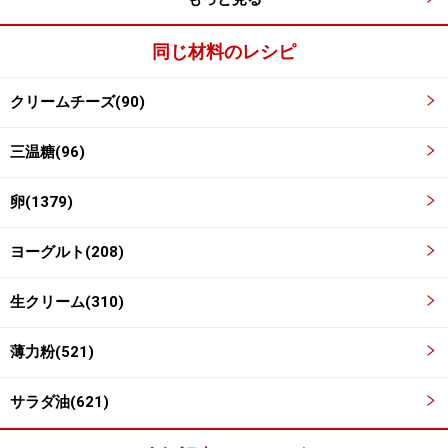
同じ材料のレシピ
スイッチが切れたら内釜を取り出して粗熱を取る
4
クリームチーズ(90)
スイッチが切れたら内釜を取り出して、そのまま粗熱を
取る。
三温糖(96)
卵(1379)
ヨーグルト(208)
生クリーム(310)
薄力粉(521)
サラダ油(621)