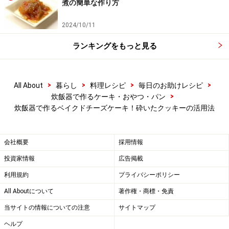
煮の簡単な作り方
2024/10/11
ランキングをもっと見る
>
>
>
>
All About
暮らし
料理レシピ
毎日のお助けレシピ
>
炊飯器で作るケーキ・おやつ・パン
炊飯器で作るベイクドチーズケーキ！砕いたクッキーの活用法
会社概要
採用情報
クッキーを粗く砕く
6
投資家情報
広告掲載
クッキーを袋に入れ、麺棒等で軽く叩いて粗く砕く。
利用規約
プライバシーポリシー
All Aboutについて
著作権・商標・免責
大きいサイズのクッキーを4枚ほど使用
当サイトの情報についての注意
サイトマップ
ヘルプ