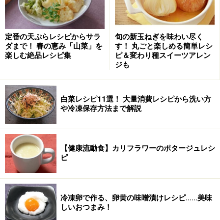
定番の天ぷらレシピからサラ
旬の新玉ねぎを味わい尽く
ダまで！ 春の恵み「山菜」を
す！ 丸ごと楽しめる簡単レシ
楽しむ絶品レシピ集
ピ＆変わり種スイーツアレン
ジも
白菜レシピ11選！ 大量消費レシピから洗い方
や冷凍保存方法まで解説
【健康流動食】カリフラワーのポタージュレシ
薄力粉をふるい入れて混ぜる
2
ピ
薄力粉をふるい入れて混ぜる。
冷凍卵で作る、卵黄の味噌漬けレシピ……美味
しいおつまみ！