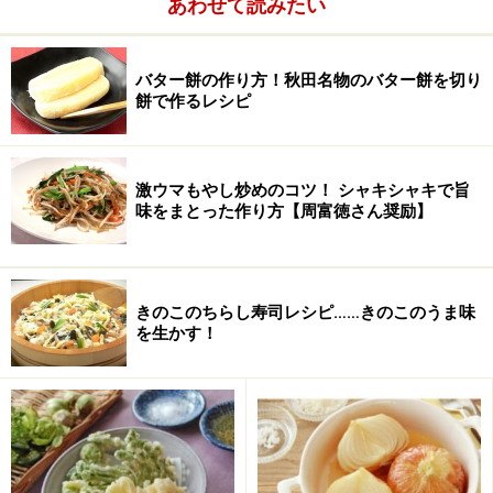
あわせて読みたい
順
■
炊飯器でチーズケーキを焼く
バター餅の作り方！秋田名物のバター餅を切り
餅で作るレシピ
チーズ、砂糖、卵、ヨーグルト、生クリームを混ぜ
1
る
クリームチーズを泡だて器で混ぜて柔らかくし、砂糖を
激ウマもやし炒めのコツ！ シャキシャキで旨
入れて混ぜ、溶いた卵を3回に分けて加えて、そのつど
味をまとった作り方【周富徳さん奨励】
よく混ぜる。次にヨーグルトと生クリームを加えて混ぜ
る。
きのこのちらし寿司レシピ……きのこのうま味
を生かす！
ハンドミキサーでやれば楽です