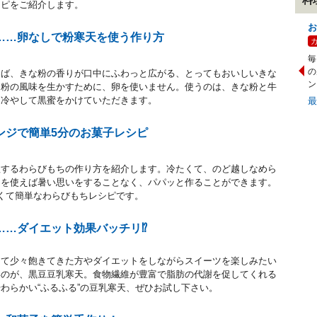
シピをご紹介します。
お
……卵なしで粉寒天を使う作り方
毎
の
めば、きな粉の香りが口中にふわっと広がる、とってもおいしいきな
ン
な粉の風味を生かすために、卵を使いません。使うのは、きな粉と牛
く冷やして黒蜜をかけていただきます。
ンジで簡単5分のお菓子レシピ
理するわらびもちの作り方を紹介します。冷たくて、のど越しなめら
ジを使えば暑い思いをすることなく、パパッと作ることができます。
くて簡単なわらびもちレシピです。
……ダイエット効果バッチリ⁉
して少々飽きてきた方やダイエットをしながらスイーツを楽しみたい
いのが、黒豆豆乳寒天。食物繊維が豊富で脂肪の代謝を促してくれる
わらかい“ふるふる”の豆乳寒天、ぜひお試し下さい。