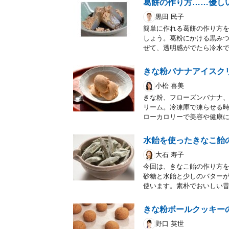
葛餅の作り方……優し
黒田 民子
簡単に作れる葛餅の作り方
しょう。葛粉にかける黒み
ぜて、透明感がでたら冷水
きな粉バナナアイスク
小松 喜美
きな粉、フローズンバナナ
リーム。冷凍庫で凍らせる時
ローカロリーで美容や健康
水飴を使ったきなこ飴
大石 寿子
今回は、きなこ飴の作り方
砂糖と水飴と少しのバター
使います。素朴でおいしい
きな粉ボールクッキー
野口 英世