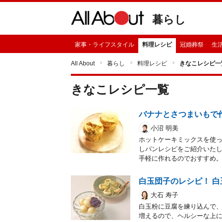
暮らし
家事・ライフスタイル
料理レシピ
冠婚葬祭
生
All About
暮らし
料理レシピ
きなこレシピ一
きなこ
レシピ一覧
バナナとさつまいもで
小沼 明美
ホットケーキミックスを使
しパンレシピをご紹介いた
手軽に作れるのでおすすめ
白玉団子のレシピ！ 
大石 寿子
白玉粉に豆腐を練り込んで
増えるので、ヘルシーな上