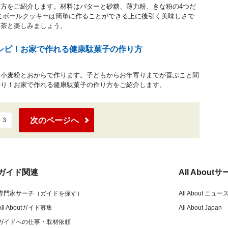
方をご紹介します。材料はバターと砂糖、薄力粉、きな粉の4つだ
こボールクッキーは簡単に作ることができる上に後引く美味しさで
お茶と楽しみましょう。
シピ！お家で作れる健康駄菓子の作り方
、小麦粉とおからで作ります。子どもからお年寄りまでが喜ぶこと間
ぷり！お家で作れる健康駄菓子の作り方をご紹介します。
次のページへ
3
ガイド関連
All Abou
専門家サーチ（ガイドを探す）
All About ニュー
All Aboutガイド募集
All About Japan
ガイドへの仕事・取材依頼