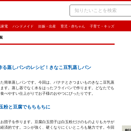
活家電
ハンドメイド
妊娠・出産
育児・赤ちゃん
子育て・キッズ
覧
作る蒸しパンのレシピ！きなこ豆乳蒸しパン
った簡単蒸しパンです。今回は、バナナとさつまいものきなこ豆乳蒸
します。蒸し器でなく水をはったフライパンで作ります。どなたでも
。食べやすい仕上がりでお子様のおやつにぴったりです。
白玉粉と豆腐でもちもちに
、お団子を作ります。豆腐白玉団子は白玉粉だけのものよりもカサが
に経済的です。コシが強く、硬くなりにくいところも魅力です。今回
料