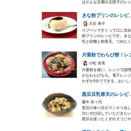
はそんな豆腐白玉団子のレ
きな粉プリンのレシピ
大石 寿子
スプーンですくって口に含
粉プリンのレシピです。き
乳と砂糖と粉寒天。つめた
片栗粉でわらび餅！レ
小松 喜美
片栗粉を使い、レンジで調
かなわらびもち。電子レン
わずか5分でできる、おいし
黒豆豆乳寒天のレシピ
藤中 奈々代
黒豆の食べ方がマンネリ化
方にぜひ試していただきた
黒豆を使ったくずれそうにや