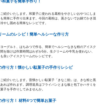
い和菓子を簡単手作り！
をご紹介いたします。和菓子に使われる葛粉をやさしいおやつにしま
つも簡単に手作り出来ます。今回の葛粉は、蒸さないでお鍋でかき混
で冷やし固める簡単なレシピです。
リームのレシピ！簡単ヘルシーな作り方
、ヨーグルト、はちみつで作る、簡単でヘルシーなきな粉のアイスク
間を除けば作業時間はわずか5分。生クリームや牛乳を使わない、
にも良いアイスクリームのレシピです。
の作り方！懐かしい駄菓子の手作りレシピ
をご紹介いたします。昔懐かしい駄菓子「きなこ飴」は、きな粉と黒
があれば作れます。調理道具はフライパンとまな板と包丁かハサミを
昔菓子を手作りしてみませんか。
の作り方！ 材料4つで簡単お菓子