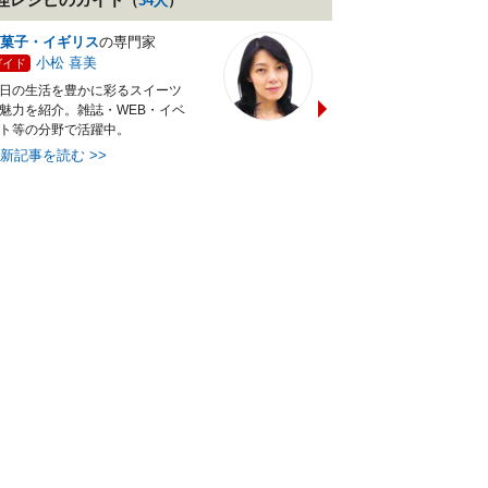
（
34
人
）
菓子・イギリス
の専門家
バランス献立レシピ
の専門
小松 喜美
小沼 明美
ガイド
ガイド
日の生活を豊かに彩るスイーツ
管理栄養士＆フードコーディ
魅力を紹介。雑誌・WEB・イベ
ターの資格を活かし老舗料亭
ト等の分野で活躍中。
万にて商品企画を担当。現・
最新記事を読む
>>
最新記事を読む
>>