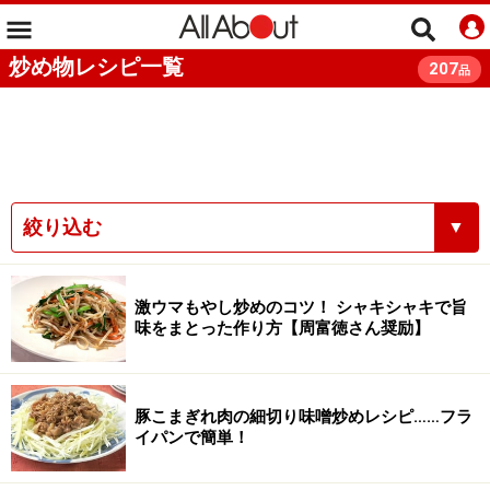
炒め物レシピ一覧
207
品
絞り込む
▼
激ウマもやし炒めのコツ！ シャキシャキで旨
味をまとった作り方【周富徳さん奨励】
豚こまぎれ肉の細切り味噌炒めレシピ……フラ
イパンで簡単！