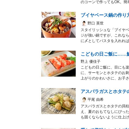
のコーンで作ってもOK。簡
ブイヤベース鍋の作り
野口 英世
スタイリッシュな「ブイヤ
ジが強い鍋ですが、これな
に〆としてパスタを入れれ
こどもの日ご飯に……
野上 優佳子
こどもの日ご飯に、目にも楽
に、サーモンとホタテのお
上がりのかわいさに、お子
アスパラガスとホタテ
平尾 由希
アスパラガスとホタテの貝
え、夏のおもてなしにぴっ
も固くならないように仕上