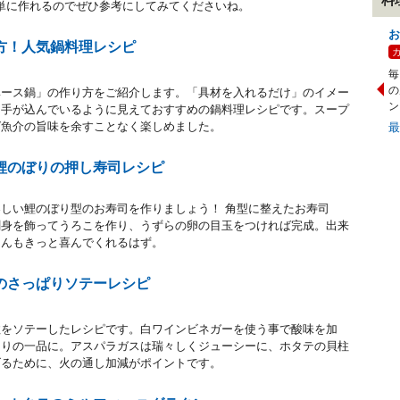
単に作れるのでぜひ参考にしてみてくださいね。
お
方！人気鍋料理レシピ
毎
の
ベース鍋」の作り方をご紹介します。「具材を入れるだけ」のイメー
ン
ら手が込んでいるように見えておすすめの鍋料理レシピです。スープ
ば魚介の旨味を余すことなく楽しめました。
鯉のぼりの押し寿司レシピ
しい鯉のぼり型のお寿司を作りましょう！ 角型に整えたお寿司
刺身を飾ってうろこを作り、うずらの卵の目玉をつければ完成。出来
さんもきっと喜んでくれるはず。
のさっぱりソテーレシピ
柱をソテーしたレシピです。白ワインビネガーを使う事で酸味を加
たりの一品に。アスパラガスは瑞々しくジューシーに、ホタテの貝柱
げるために、火の通し加減がポイントです。