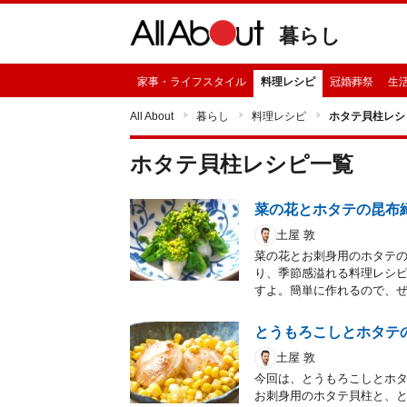
暮らし
家事・ライフスタイル
料理レシピ
冠婚葬祭
生
All About
暮らし
料理レシピ
ホタテ貝柱レシ
ホタテ貝柱
レシピ一覧
菜の花とホタテの昆布
土屋 敦
菜の花とお刺身用のホタテ
り、季節感溢れる料理レシ
すよ。簡単に作れるので、
とうもろこしとホタテ
土屋 敦
今回は、とうもろこしとホ
お刺身用のホタテ貝柱と、と