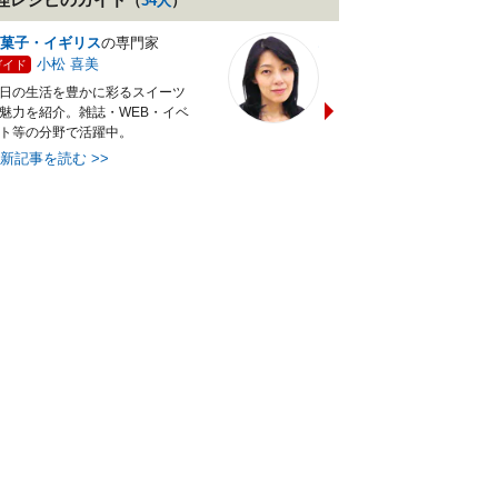
（
34
人
）
菓子・イギリス
の専門家
バランス献立レシピ
の専門
小松 喜美
小沼 明美
ガイド
ガイド
日の生活を豊かに彩るスイーツ
管理栄養士＆フードコーディ
魅力を紹介。雑誌・WEB・イベ
ターの資格を活かし老舗料亭
ト等の分野で活躍中。
万にて商品企画を担当。現・
最新記事を読む
>>
最新記事を読む
>>