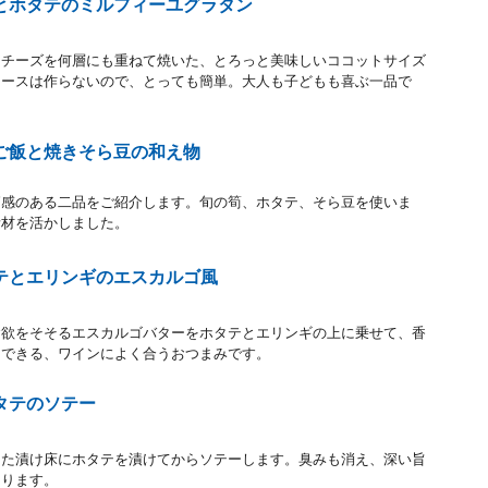
とホタテのミルフィーユグラタン
るチーズを何層にも重ねて焼いた、とろっと美味しいココットサイズ
ソースは作らないので、とっても簡単。大人も子どもも喜ぶ一品で
ご飯と焼きそら豆の和え物
節感のある二品をご紹介します。旬の筍、ホタテ、そら豆を使いま
素材を活かしました。
テとエリンギのエスカルゴ風
食欲をそそるエスカルゴバターをホタテとエリンギの上に乗せて、香
にできる、ワインによく合うおつまみです。
タテのソテー
った漬け床にホタテを漬けてからソテーします。臭みも消え、深い旨
なります。