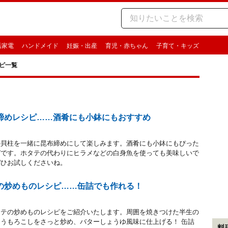
活家電
ハンドメイド
妊娠・出産
育児・赤ちゃん
子育て・キッズ
ピ一覧
締めレシピ……酒肴にも小鉢にもおすすめ
の貝柱を一緒に昆布締めにして楽しみます。酒肴にも小鉢にもぴった
ピです。ホタテの代わりにヒラメなどの白身魚を使っても美味しいで
ぜひお試しくださいね。
の炒めものレシピ……缶詰でも作れる！
タテの炒めものレシピをご紹介いたします。周囲を焼きつけた半生の
うもろこしをさっと炒め、バターしょうゆ風味に仕上げる！ 缶詰
料