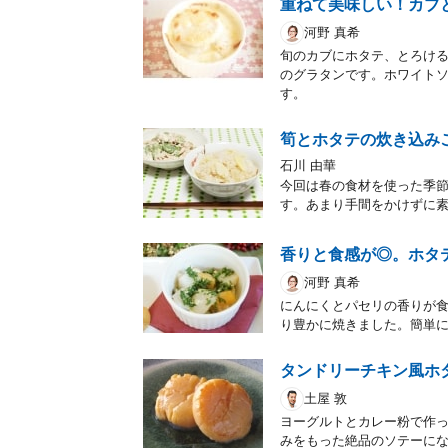
重ねて美味しい！カブ
河野 真希
旬のカブにホタテ、とろけ
のグラタンです。ホワイト
す。
筍とホタテの炊き込み
石川 由華
今回は春の食材を使った季
す。あまり手間をかけずに
香りと食感が◎。ホタ
河野 真希
にんにくとパセリの香りが
り豊かに焼きました。簡単
タンドリーチキン風ホ
土屋 敦
ヨーグルトとカレー粉で作
みをもった絶品のソテーに