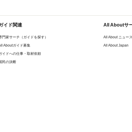
ガイド関連
All Abou
専門家サーチ（ガイドを探す）
All About ニュー
All Aboutガイド募集
All About Japan
ガイドへの仕事・取材依頼
国民の決断