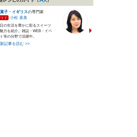
（
34
人
）
菓子・イギリス
の専門家
バランス献立レシピ
の専門
小松 喜美
小沼 明美
ガイド
ガイド
日の生活を豊かに彩るスイーツ
管理栄養士＆フードコーディ
魅力を紹介。雑誌・WEB・イベ
ターの資格を活かし老舗料亭
ト等の分野で活躍中。
万にて商品企画を担当。現・
最新記事を読む
>>
最新記事を読む
>>