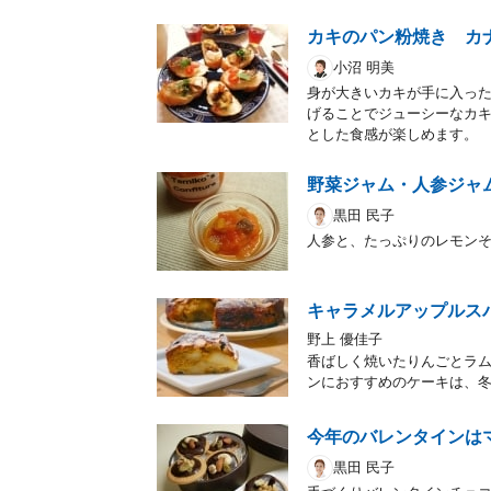
カキのパン粉焼き カ
小沼 明美
身が大きいカキが手に入っ
げることでジューシーなカキ
とした食感が楽しめます。
野菜ジャム・人参ジャ
黒田 民子
人参と、たっぷりのレモン
キャラメルアップルス
野上 優佳子
香ばしく焼いたりんごとラ
ンにおすすめのケーキは、
今年のバレンタインは
黒田 民子