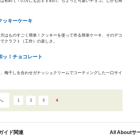
コは初めて！の方にもおすすめの、ちょっと可愛いチョコ。しかも簡
クッキーケーキ
り方はものすごく簡単！クッキーを使って作る簡単ケーキ、そのデコ
るでクラフト（工作）の楽しさ。
和ッ！チョコレート
粉、梅干しを合わせガナッシュクリームでコーティングした一口サイ
へ
1
2
3
4
ガイド関連
All Abou