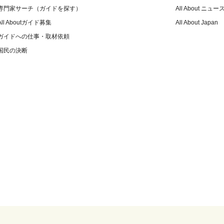
専門家サーチ（ガイドを探す）
All About ニュー
All Aboutガイド募集
All About Japan
ガイドへの仕事・取材依頼
国民の決断