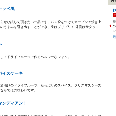
ナッペ風
お
毎
たらぜひ試して頂きたい一品です。パン粉をつけてオーブンで焼き上
の
のうまみを引き出すことができ、身はプリプリ！ 外側はサクッ！
ン
ム
そしてドライフルーツで作るヘルシーなジャム。
パイスケーキ
ム酒漬けのドライフルーツ、たっぷりのスパイス。クリスマスシーズ
冬ならではの味わいです。
マンディアン！