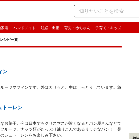
活家電
ハンドメイド
妊娠・出産
育児・赤ちゃん
子育て・キッズ
レシピ一覧
ィン
フルーツマフィンです。外はカリッと、中はしっとりしています。急
ュトーレン
的なお菓子。今は日本でもクリスマスが近くなるとパン屋さんなどで
やフルーツ、ナッツ類がたっぷり練りこんであるリッチなパン！ 是
りのシュトーレンをお楽しみ下さい。
料