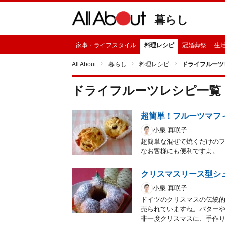
暮らし
家事・ライフスタイル
料理レシピ
冠婚葬祭
生
All About
暮らし
料理レシピ
ドライフルーツ
ドライフルーツ
レシピ一覧
超簡単！フルーツマフ
小泉 真咲子
超簡単な混ぜて焼くだけの
なお客様にも便利ですよ。
クリスマスリース型シ
小泉 真咲子
ドイツのクリスマスの伝統
売られていますね。バター
非一度クリスマスに、手作