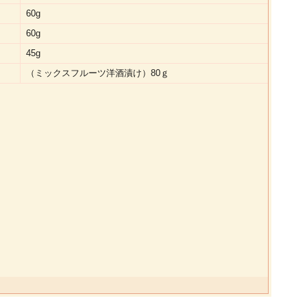
60g
60g
45g
（ミックスフルーツ洋酒漬け）80ｇ