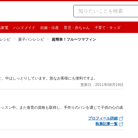
活家電
ハンドメイド
妊娠・出産
育児・赤ちゃん
子育て・キッズ
レシピ
菓子パンレシピ
超簡単！フルーツマフィン
と、中はしっとりしています。急なお客様にも便利ですよ。
更新日：2011年08月19日
レッスン中。また食育の資格も取得し、手作りのパンを通じて子供の心の成
プロフィール詳細
執筆記事一覧