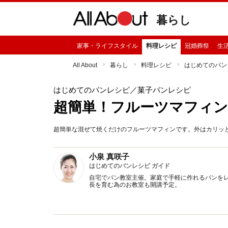
暮らし
家事・ライフスタイル
料理レシピ
冠婚葬祭
生
All About
暮らし
料理レシピ
はじめてのパン
はじめてのパンレシピ
／菓子パンレシピ
超簡単！フルーツマフィン
超簡単な混ぜて焼くだけのフルーツマフィンです。外はカリッ
小泉 真咲子
はじめてのパンレシピ ガイド
自宅でパン教室主催。家庭で手軽に作れるパンを
長を育む為のお教室も開講予定。