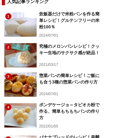
人気記事ランキング
炊飯器だけで米粉パンを作る簡
1
単レシピ！グルテンフリーの米
粉100％
2024/07/01
究極のメロンパンレシピ！クッ
2
キー生地のサクサク感が絶品！
2021/03/17
惣菜パンの簡単レシピ！ご飯に
3
も合う3種の惣菜パンの作り方
2024/07/01
ポンデケージョ～タピオカ粉で
4
作る、簡単もちもちパンの作り
方
2022/01/05
バナナブレッドのレシピ！発酵