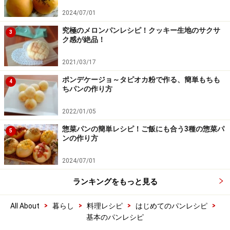
2024/07/01
究極のメロンパンレシピ！クッキー生地のサクサ
3
ク感が絶品！
2021/03/17
ポンデケージョ～タピオカ粉で作る、簡単もちも
4
ちパンの作り方
2022/01/05
惣菜パンの簡単レシピ！ご飯にも合う3種の惣菜パ
5
ンの作り方
2024/07/01
ランキングをもっと見る
>
>
>
>
All About
暮らし
料理レシピ
はじめてのパンレシピ
基本のパンレシピ