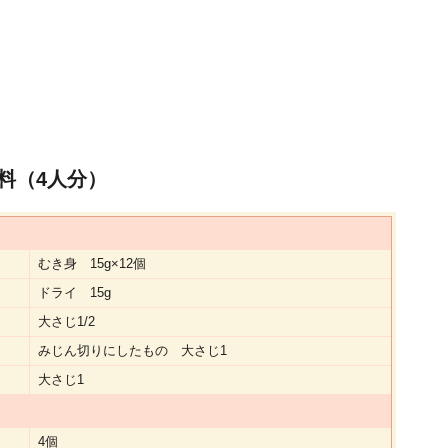
料（4人分）
むき身 15g×12個
ドライ 15g
大さじ1/2
みじん切りにしたもの 大さじ1
大さじ1
4個