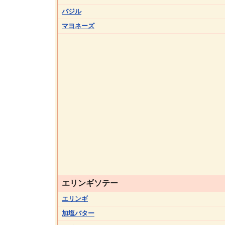
バジル
マヨネーズ
エリンギソテー
エリンギ
加塩バター