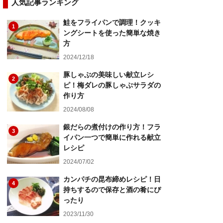
人気記事ランキング
鮭をフライパンで調理！クッキ
1
ングシートを使った簡単な焼き
方
2024/12/18
豚しゃぶの美味しい献立レシ
2
ピ！梅ダレの豚しゃぶサラダの
作り方
2024/08/08
銀だらの煮付けの作り方！フラ
3
イパン一つで簡単に作れる献立
レシピ
2024/07/02
カンパチの昆布締めレシピ！日
4
持ちするので保存と酒の肴にぴ
ったり
2023/11/30