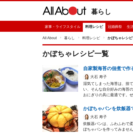
暮らし
家事・ライフスタイル
料理レシピ
冠婚葬祭
生
All About
暮らし
料理レシピ
かぼちゃレシピ
かぼちゃ
レシピ一覧
自家製海苔の佃煮で作
大石 寿子
湿気てしまった海苔は、捨
い、そんな自分好みの海苔
おにぎりの具に最適です。
かぼちゃパンを炊飯器
大石 寿子
炊飯器パンは、ふわふわで
ぼちゃパンを作ってみませ