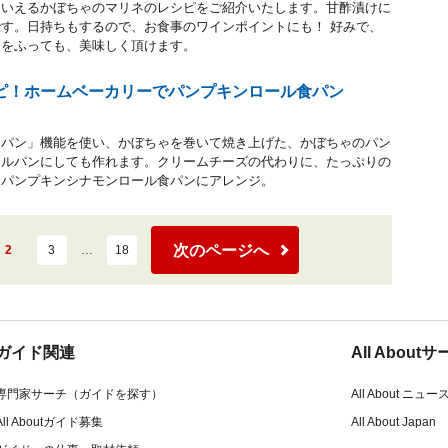
もいえるかぼちゃのマリネのレシピをご紹介いたします。甘酢漬けに
す。日持ちもするので、お食事のワインポイントにも！ 好みで、
ンをふっても、美味しく頂けます。
ピ！ホームベーカリーでパンプキンロール食パン
ンパン」機能を使い、かぼちゃを巻いて焼き上げた、かぼちゃのパン
ールパンにしても作れます。クリームチーズの代わりに、たっぷりの
、パンプキンシナモンロール食パンにアレンジ。
次のページへ
2
3
…
18
ガイド関連
All Abou
専門家サーチ（ガイドを探す）
All About ニュー
All Aboutガイド募集
All About Japan