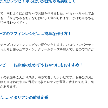
で15分レシピ！水っぽいかぼちゃも美味しく
ので、同じようにかぼちゃでお餅を作りました。べちゃべちゃしてあ
でも、「かぼちゃもち」ならおいしく食べられます。かぼちゃもちを
ができるレシピです。
ーズのマフィンレシピ……簡単な作り方！
ムチーズのマフィンレシピをご紹介いたします。ハロウィンパーティ
たっぷりと使ったマフィン。クリームチーズを加えているのでコクが
。
シピ……お弁当のおかずやおやつにもおすすめ！
ちゃの表面をこんがり焼き、海苔で巻いたレシピです。お弁当のおか
ぼちゃはわたや皮の部分にもβ-カロテンが豊富に含まれており、免
果があります。
ピ……イタリアンの前菜定番