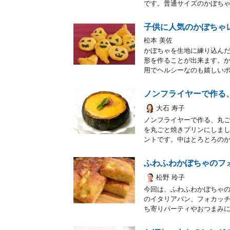
です。普通サイズのかぼちゃ
子供に人気のかぼちゃ
松本 美佐
かぼちゃを生地に練り込ん
形を作ることが出来ます。
用でヘルシーなのも嬉しい
ノンフライヤーで作る
大石 寿子
ノンフライヤーで作る、丸
を丸ごと焼きプリンにしま
ントです。中はとろとろの
ふわふわかぼちゃのフ
松野 玲子
今回は、ふわふわかぼちゃ
のイタリアパン、フォカッチ
ち寄りパーティやおつまみ