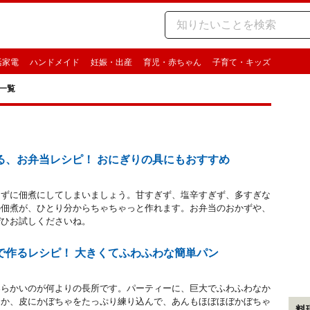
活家電
ハンドメイド
妊娠・出産
育児・赤ちゃん
子育て・キッズ
一覧
る、お弁当レシピ！ おにぎりの具にもおすすめ
てずに佃煮にしてしまいましょう。甘すぎず、塩辛すぎず、多すぎな
の佃煮が、ひとり分からちゃちゃっと作れます。お弁当のおかずや、
ぜひお試しくださいね。
で作るレシピ！ 大きくてふわふわな簡単パン
柔らかいのが何よりの長所です。パーティーに、巨大でふわふわなか
んか、皮にかぼちゃをたっぷり練り込んで、あんもほぼほぼかぼちゃ
料