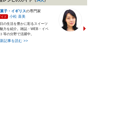
（
34
人
）
菓子・イギリス
の専門家
バランス献立レシピ
の専門
小松 喜美
小沼 明美
ガイド
ガイド
日の生活を豊かに彩るスイーツ
管理栄養士＆フードコーディ
魅力を紹介。雑誌・WEB・イベ
ターの資格を活かし老舗料亭
ト等の分野で活躍中。
万にて商品企画を担当。現・
最新記事を読む
>>
最新記事を読む
>>