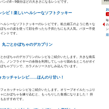
パンの8～9個分ほどの大きさになるレシピです。
お
レシピ！楽しいヘルシーなソフトクッキー
毎
だヘルシーなソフトクッキーのレシピです。粘土細工のように色々な
の
かぼちゃの皮を使って顔を作ったら子供たちにも大人気。バター不使
ン
ポイントです。
、丸ごとかぼちゃのデカプリン
ごとかぼちゃのデカプリンのレシピをご紹介いたします。大きな南瓜
した。ノンフライヤーの余熱を利用してしっかり固めるところがポイ
かぼちゃプリンで、カラメルソースがしみ込んでいます。
ォカッチャレシピ……ほんのり甘い！
のフォカッチャレシピをご紹介いたします。オリーブオイルたっぷり
ャにかぼちゃを練り込むと、もっちりした食感になりました！ 持
にもおすすめです。