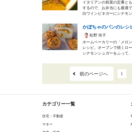
イタリアンの前菜の定番と
するので、お弁当にも最適で
白ワインビネガーにシナモ
かぼちゃのパンのレシ
松野 玲子
ホームベーカリーの「メロ
レシピ。オーブンで焼くロ
シナモンシュガーをふって
前のページへ
1
カテゴリー一覧
住宅・不動産
マネー