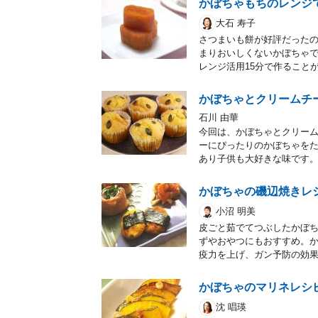
かぼちゃもちのレンジ
大石 寿子
さつまいも餅が好評だった
まりおいしくないかぼちゃ
レンジ活用15分で作ること
かぼちゃとクリームチ
石川 由華
今回は、かぼちゃとクリー
ーにぴったりのかぼちゃを
あり子供も大好きな味です
かぼちゃの磯辺焼きレ
小沼 明美
皮ごと茹でてつぶしたかぼ
ずやおやつにもおすすめ。か
疫力を上げ、ガン予防の効
かぼちゃのマリネレシ
沈 唱瑛