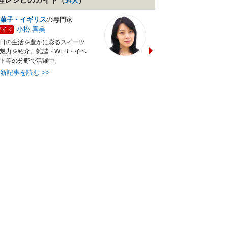
（
34
人
）
菓子・イギリス
の専門家
バランス献立レシピ
の専門
小松 喜美
小沼 明美
ガイド
ガイド
日の生活を豊かに彩るスイーツ
管理栄養士＆フードコーディ
魅力を紹介。雑誌・WEB・イベ
ターの資格を活かし老舗料亭
ト等の分野で活躍中。
万にて商品企画を担当。現・
最新記事を読む
>>
最新記事を読む
>>