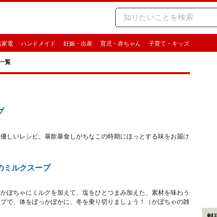
活家電
ハンドメイド
妊娠・出産
育児・赤ちゃん
子育て・キッズ
一覧
プ
る優しいレシピ。暴飲暴食しがちなこの時期にほっとする味をお届け
のミルクスープ
だかぼちゃにミルクを加えて、塩をひとつまみ加えた、素材を味わう
ープで、体をぽっかぽかに、冬を乗り切りましょう！（かぼちゃの雑
料