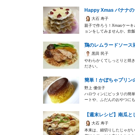
Happy Xmas バ
大石 寿子
親子で作ろう！Xmasケー
ョンをしてみませんか。炊
鶏のレムラードソース
黒田 民子
やわらかくてしっとりと焼
ださい。
簡単！かぼちゃプリン
野上 優佳子
ハロウィンにピッタリの簡
ートや、ふだんのおやつに
【週末レシピ】南瓜と
大石 寿子
本来は、細切りしたじゃが