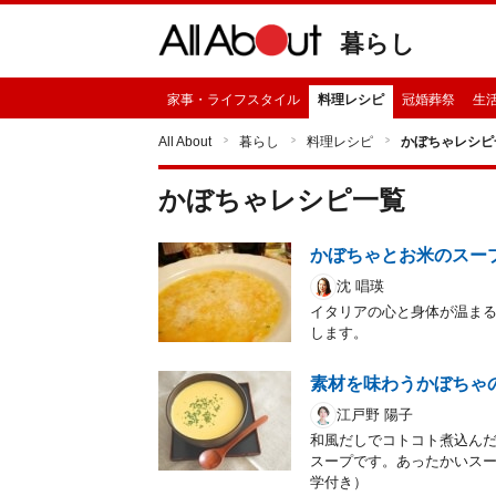
暮らし
家事・ライフスタイル
料理レシピ
冠婚葬祭
生
All About
暮らし
料理レシピ
かぼちゃレシピ
かぼちゃ
レシピ一覧
かぼちゃとお米のスー
沈 唱瑛
イタリアの心と身体が温ま
します。
素材を味わうかぼちゃ
江戸野 陽子
和風だしでコトコト煮込ん
スープです。あったかいス
学付き）