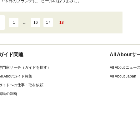
ち！休日のブランチに、ビールのおつまみに。
1
…
16
17
18
ガイド関連
All Abou
専門家サーチ（ガイドを探す）
All About ニュー
All Aboutガイド募集
All About Japan
ガイドへの仕事・取材依頼
国民の決断