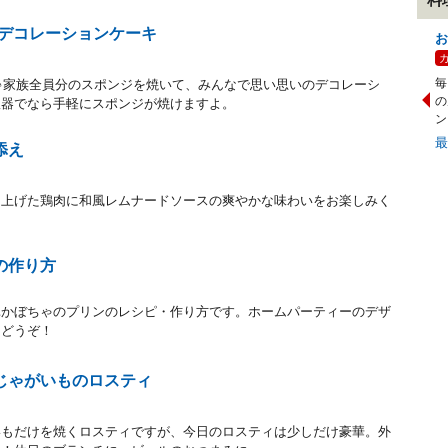
ナナのデコレーションケーキ
お
毎
キ♪家族全員分のスポンジを焼いて、みんなで思い思いのデコレーシ
の
飯器でなら手軽にスポンジが焼けますよ。
ン
添え
き上げた鶏肉に和風レムナードソースの爽やかな味わいをお楽しみく
の作り方
単かぼちゃのプリンのレシピ・作り方です。ホームパーティーのデザ
もどうぞ！
じゃがいものロスティ
いもだけを焼くロスティですが、今日のロスティは少しだけ豪華。外