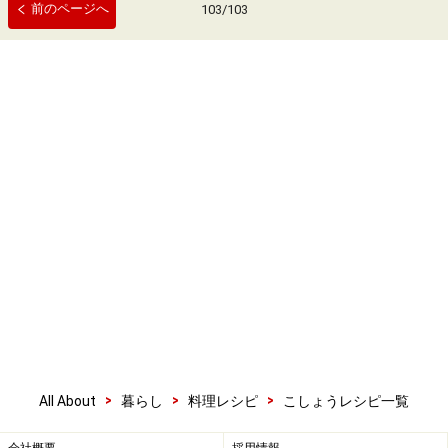
前のページへ
103
/
103
>
>
>
All About
暮らし
料理レシピ
こしょうレシピ一覧