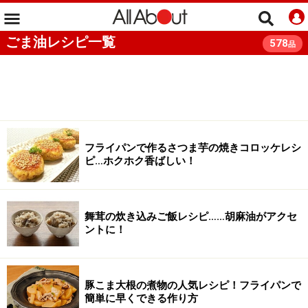
ごま油レシピ一覧
578
品
フライパンで作るさつま芋の焼きコロッケレシ
ピ…ホクホク香ばしい！
舞茸の炊き込みご飯レシピ……胡麻油がアクセ
ントに！
豚こま大根の煮物の人気レシピ！フライパンで
簡単に早くできる作り方