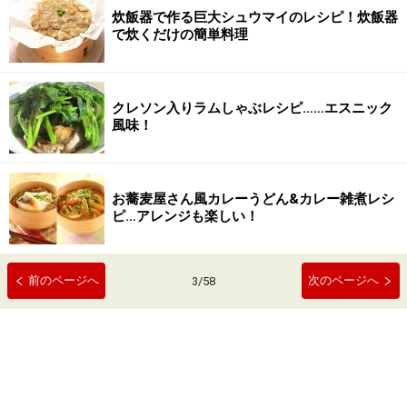
炊飯器で作る巨大シュウマイのレシピ！炊飯器
で炊くだけの簡単料理
クレソン入りラムしゃぶレシピ……エスニック
風味！
お蕎麦屋さん風カレーうどん&カレー雑煮レシ
ピ…アレンジも楽しい！
前のページへ
次のページへ
3
/
58