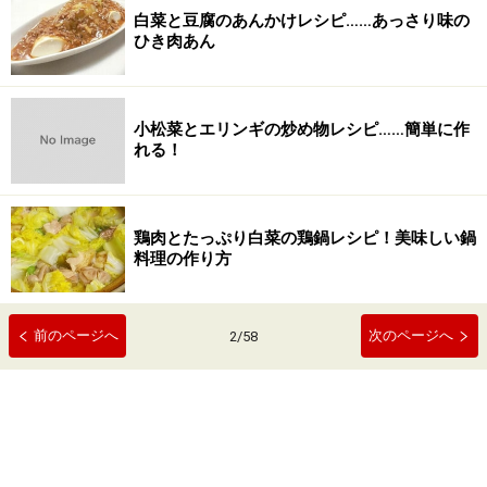
白菜と豆腐のあんかけレシピ……あっさり味の
ひき肉あん
小松菜とエリンギの炒め物レシピ……簡単に作
れる！
鶏肉とたっぷり白菜の鶏鍋レシピ！美味しい鍋
料理の作り方
前のページへ
次のページへ
2
/
58