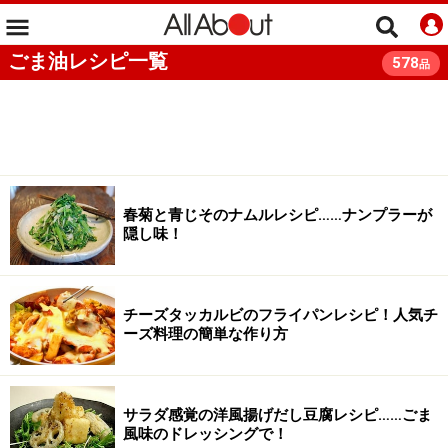
ごま油レシピ一覧
578
品
春菊と青じそのナムルレシピ……ナンプラーが
隠し味！
チーズタッカルビのフライパンレシピ！人気チ
ーズ料理の簡単な作り方
サラダ感覚の洋風揚げだし豆腐レシピ……ごま
風味のドレッシングで！