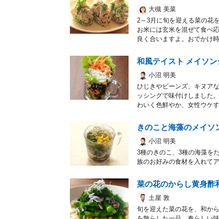
大槻 美菜
2～3月に旬を迎える菜の花
お米には玄米を混ぜて食べ
良く合いますよ。おでかけ
和風テイスト メイソ
小沼 明美
ひじきやビーンズ、キヌア
ッシングで味付けしました
わいく色鮮やか、女性ウケ
きのこと海藻のメイソ
小沼 明美
3種のきのこ、3種の海藻を
族のお好みの食材を入れて
菜の花のからし黄身酢
土屋 敦
旬を迎えた菜の花を、和か
を散らした一品。春らしい