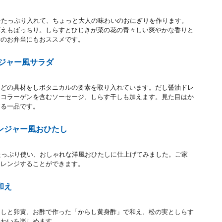
をたっぷり入れて、ちょっと大人の味わいのおにぎりを作ります。
応えもばっちり。しらすとひじきが菜の花の青々しい爽やかな香りと
時のお弁当にもおススメです。
ンジャー風サラダ
などの具材をしボタニカルの要素を取り入れています。だし醤油ドレ
。コラーゲンを含むソーセージ、しらす干しも加えます。見た目はか
する一品です。
ンジャー風おひたし
たっぷり使い、おしゃれな洋風おひたしに仕上げてみました。ご家
アレンジすることができます。
和え
らしと卵黄、お酢で作った「からし黄身酢」で和え、松の実としらす
味わいを楽しめます。