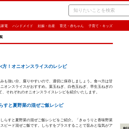
活家電
ハンドメイド
妊娠・出産
育児・赤ちゃん
子育て・キッズ
覧
べ方！オニオンスライスのレシピ
甘みも強い分、腐りやすいので、適切に保存しましょう。食べ方は甘
オニオンスライスがおすすめ。葉玉ねぎ、白色玉ねぎ、早生玉ねぎの
て、それぞれのオニオンスライスレシピを紹介いたします。
しらすと夏野菜の混ぜご飯レシピ
、しらすと夏野菜の混ぜご飯レシピをご紹介。「きゅうりと香味野菜
るスピード混ぜご飯です。しらすをプラスすることで旨みと塩気がア
料