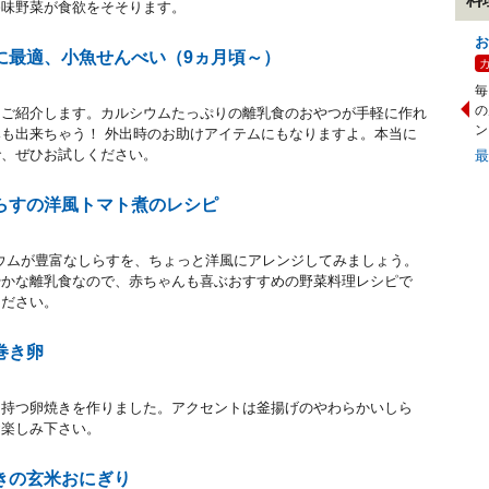
香味野菜が食欲をそそります。
お
に最適、小魚せんべい（9ヵ月頃～）
毎
の
をご紹介します。カルシウムたっぷりの離乳食のおやつが手軽に作れ
ン
も出来ちゃう！ 外出時のお助けアイテムにもなりますよ。本当に
で、ぜひお試しください。
らすの洋風トマト煮のレシピ
シウムが豊富なしらすを、ちょっと洋風にアレンジしてみましょう。
やかな離乳食なので、赤ちゃんも喜ぶおすすめの野菜料理レシピで
ください。
巻き卵
を持つ卵焼きを作りました。アクセントは釜揚げのやわらかいしら
お楽しみ下さい。
きの玄米おにぎり