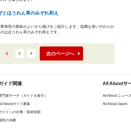
げとほうれん草のみぞれ和え
で青海苔の風味がよいから揚げをご紹介します。塩麹も使いやわらか
るのはほうれん草のみぞれ和えです。
次のページへ
2
3
4
ガイド関連
All Abou
専門家サーチ（ガイドを探す）
All About ニュー
All Aboutガイド募集
All About Japan
ガイドへの仕事・取材依頼
国民の決断