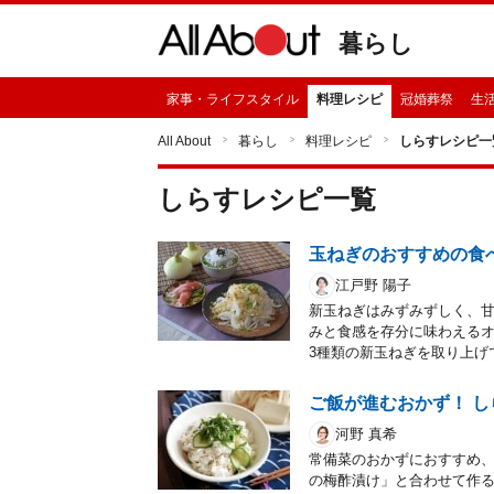
暮らし
家事・ライフスタイル
料理レシピ
冠婚葬祭
生
All About
暮らし
料理レシピ
しらすレシピ一
しらす
レシピ一覧
玉ねぎのおすすめの食
江戸野 陽子
新玉ねぎはみずみずしく、
みと食感を存分に味わえる
3種類の新玉ねぎを取り上げ
ご飯が進むおかず！ 
河野 真希
常備菜のおかずにおすすめ
の梅酢漬け」と合わせて作