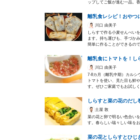
ップしてご飯が進む一品。
離乳食レシピ！おやつ
川口 由美子
しらすで作る小麦せんべい
ます。持ち運びも、手づかみ
簡単に作ることができるの
離乳食にトマトを！し
川口 由美子
7-8カ月（離乳中期）カル
トマトを使い、見た目も鮮
す。ぜひご家庭でもお試し
しらすと菜の花のだし
土屋 敦
菜の花と卵で明るい色合い
す。春らしい瑞々しい味を
菜の花としらすとひじ