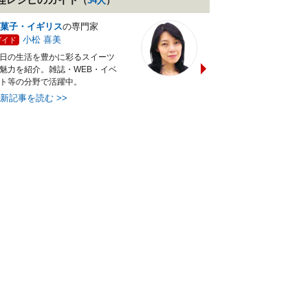
（
34
人
）
菓子・イギリス
の専門家
バランス献立レシピ
の専門
小松 喜美
小沼 明美
ガイド
ガイド
日の生活を豊かに彩るスイーツ
管理栄養士＆フードコーディ
魅力を紹介。雑誌・WEB・イベ
ターの資格を活かし老舗料亭
ト等の分野で活躍中。
万にて商品企画を担当。現・
最新記事を読む
>>
最新記事を読む
>>