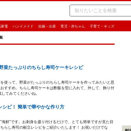
活家電
ハンドメイド
妊娠・出産
育児・赤ちゃん
子育て・キッズ
覧
 野菜たっぷりのちらし寿司ケーキレシピ
菜を使って、野菜がたっぷりのちらし寿司ケーキを作ってみたいと思
におすすめ。ちらし寿司ケーキは酢飯を型に入れて、外して、飾り付
戦してみてくださいね。
レシピ！ 簡単で華やかな作り方
"海鮮"です。お刺身を盛り付けるだけで、とても簡単ですが見た目
ちらし寿司の献立レシピをご紹介いたします！ お祝いだけでな
料