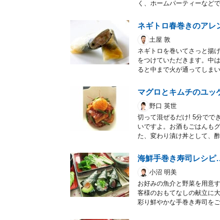
く、ホームパーティーなどで
ネギトロ春巻きのアレ
土屋 敦
ネギトロを巻いてさっと揚
をつけていただきます。中
ると中まで火が通ってしま
マグロとキムチのユッ
野口 英世
切って混ぜるだけ! 5分で
いですよ。お酒もごはんも
た、変わり漬け丼として、
海鮮手巻き寿司レシピ
小沼 明美
お好みの魚介と野菜を用意
客様のおもてなしの献立に
彩り鮮やかな手巻き寿司を