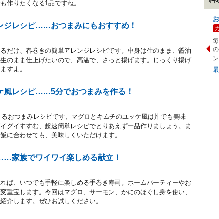
も作りたくなる1品ですね。
お
ンジレシピ……おつまみにもおすすめ！
毎
の
げるだけ、春巻きの簡単アレンジレシピです。中身は生のまま、醤油
ン
は生のまま仕上げたいので、高温で、さっと揚げます。じっくり揚げ
いますよ。
ケ風レシピ……5分でおつまみを作る！
できるおつまみレシピです。マグロとキムチのユッケ風は丼でも美味
グイグイすすむ、超速簡単レシピでとりあえず一品作りましょう。ま
酢飯に合わせても、美味しくいただけます。
……家族でワイワイ楽しめる献立！
すれば、いつでも手軽に楽しめる手巻き寿司。ホームパーティーやお
大変重宝します。今回はマグロ、サーモン、かにのほぐし身を使い、
ご紹介します。ぜひお試しください。