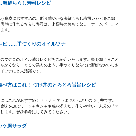
…海鮮ちらし寿司レシピ
祝う食卓におすすめの、彩り華やかな海鮮ちらし寿司レシピをご紹
も簡単に作れるちらし寿司は、来客時のおもてなし、ホームパーティ
します。
シピ……手づくりのオイルツナ
みのマグロのオイル漬けレシピをご紹介いたします。熱を加えること
わらかくなり、まるで鶏肉のよう。手づくりならでは新鮮なおいしさ
ドイッチにと大活躍です。
食べ方はこれ！ づけ丼のとろとろ旨旨レシピ
にはこれがおすすめ！ とろとろでうま味たっぷりのづけ丼です。
と旨味を加えて、シャキシャキ感を添えた、作りやすい一人分の『マ
介します。ぜひ参考にしてみてください。
ッケ風サラダ