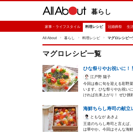
暮らし
家事・ライフスタイル
料理レシピ
冠婚葬祭
生
All About
暮らし
料理レシピ
マグロレシピ一
マグロ
レシピ一覧
ひな祭りやお祝いに！
江戸野 陽子
今回は春に旬を迎える彩野
います。ひな祭りやお祝い
ければ出来上がり！ ぜひ挑
海鮮ちらし寿司の献立
ともなが あきよ
王道のちらし寿司と言えば、
は華やか。今回はそんな海鮮