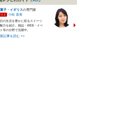
（
34
人
）
菓子・イギリス
の専門家
バランス献立レシピ
の専門
小松 喜美
小沼 明美
ガイド
ガイド
日の生活を豊かに彩るスイーツ
管理栄養士＆フードコーディ
魅力を紹介。雑誌・WEB・イベ
ターの資格を活かし老舗料亭
ト等の分野で活躍中。
万にて商品企画を担当。現・
最新記事を読む
>>
最新記事を読む
>>