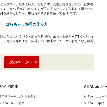
風サラダのレシピをご紹介いたします。女性が好きなアボカドは栄養
材です。食べ頃の柔らかいものが手に入ったらまず挑戦して頂きたい
身を細かくしても、中落ちやすき身を使ってもOKです。
ジ、ばらちらし寿司の作り方
に詰めた後にパラパラと残った料理や、余ったおせちをアレンジすれ
ちらし寿司が作れます。年越しのご馳走や、お正月のおもてなし料理
次のページへ
ガイド関連
All Abou
専門家サーチ（ガイドを探す）
All About ニュー
All Aboutガイド募集
All About Japan