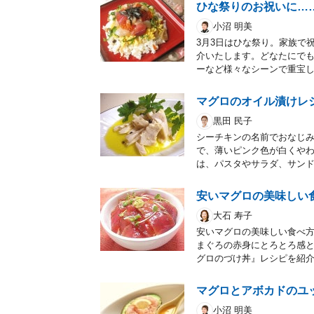
ひな祭りのお祝いに…
小沼 明美
3月3日はひな祭り。家族で
介いたします。どなたにで
ーなど様々なシーンで重宝
マグロのオイル漬けレ
黒田 民子
シーチキンの名前でおなじ
で、薄いピンク色が白くや
は、パスタやサラダ、サン
安いマグロの美味しい
大石 寿子
安いマグロの美味しい食べ方
まぐろの赤身にとろとろ感
グロのづけ丼』レシピを紹
マグロとアボカドのユ
小沼 明美