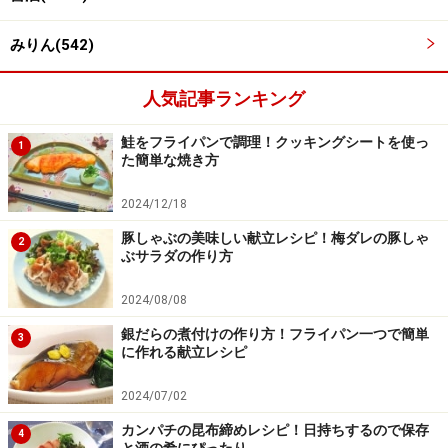
鍋にサラダ油を熱し、たけのこ、にんじん、レンコン、
干ししいたけを入れて3分程炒めます。酒、みりん、し
みりん(542)
ょうゆ、砂糖、水を加え、弱火にして蓋をし、3～4分煮
ます。その後、汁気がなくなるまでしっかりと炒めまし
人気記事ランキング
ょう。
鮭をフライパンで調理！クッキングシートを使っ
1
た簡単な焼き方
炒めたら、粗熱をとっておきます
2024/12/18
豚しゃぶの美味しい献立レシピ！梅ダレの豚しゃ
2
ぶサラダの作り方
2024/08/08
銀だらの煮付けの作り方！フライパン一つで簡単
3
に作れる献立レシピ
2024/07/02
カンパチの昆布締めレシピ！日持ちするので保存
4
と酒の肴にぴったり