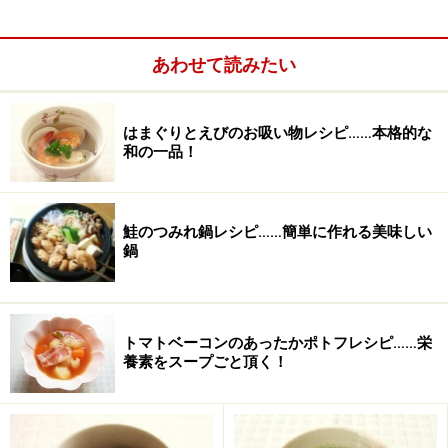
醤油
大さじ5
みりん
大さじ2
あわせて読みたい
はまぐりとえびのお吸い物レシピ……本格的な
和の一品！
鮭のつみれ鍋レシピ……簡単に作れる美味しい
鍋
トマトベーコンのあったかポトフレシピ……栄
養素をスープごと頂く！
■
炒り卵
卵
3個