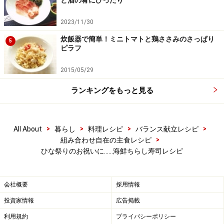
2023/11/30
炊飯器で簡単！ミニトマトと鶏ささみのさっぱり
5
ピラフ
2015/05/29
ランキングをもっと見る
ご飯を炊く
3
米をとぎ、規定量より若干少なめの水を加えて炊きま
>
>
>
>
All About
暮らし
料理レシピ
バランス献立レシピ
>
組み合わせ自在の主食レシピ
す。
ひな祭りのお祝いに……海鮮ちらし寿司レシピ
合わせ酢と具材を加えるため、ご飯は少し固めに炊いて
おきます
会社概要
採用情報
投資家情報
広告掲載
利用規約
プライバシーポリシー