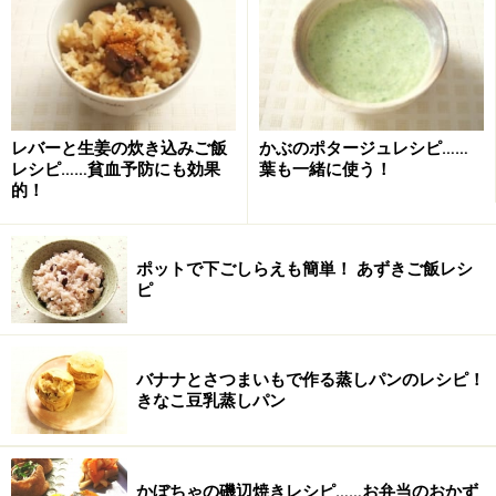
サラダ油
小さじ2
みりん
大さじ1
塩
小さじ1/6
レバーと生姜の炊き込みご飯
かぶのポタージュレシピ……
■
混ぜ御飯の具材
レシピ……貧血予防にも効果
葉も一緒に使う！
的！
たけのこ
水煮 80g
にんじん
70g
ポットで下ごしらえも簡単！ あずきご飯レシ
ピ
れんこん
50g
干ししいたけ
15g
バナナとさつまいもで作る蒸しパンのレシピ！
きなこ豆乳蒸しパン
サラダ油
大さじ1
酒
大さじ2
かぼちゃの磯辺焼きレシピ……お弁当のおかず