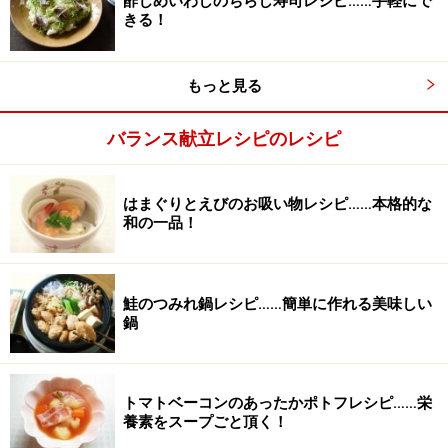
酢じめいわしのちらし寿司レシピ……手軽にで
■
あしらい
きる！
大葉
8枚
もっと見る
きざみ海苔
少々
バランス献立レシピのレシピ
海鮮ちらし寿司の作り方・手順
はまぐりとえびのお吸い物レシピ……本格的な
■
混ぜご飯の具材の下ごしらえ
和の一品！
材料を切る
1
干ししいたけはぬるま湯に20分程つけて戻し、水気をし
鮭のつみれ鍋レシピ……簡単に作れる美味しい
ぼって厚さ2mmの千切りにします。たけのこ、にんじ
鍋
ん、レンコンは厚さ2mmの一口大の大きさに切ります。
トマトベーコンのあったかポトフレシピ……栄
養素をスープごと頂く！