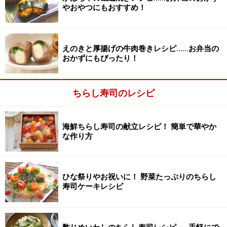
みりん
大さじ2
やおやつにもおすすめ！
醤油
大さじ2
えのきと厚揚げの牛肉巻きレシピ……お弁当の
砂糖
大さじ1
おかずにもぴったり！
水
1/2カップ
ちらし寿司のレシピ
■
酢飯
米
2.5合
海鮮ちらし寿司の献立レシピ！ 簡単で華やか
な作り方
水
2と1/2カップ弱
米酢
大さじ3
ひな祭りやお祝いに！ 野菜たっぷりのちらし
寿司ケーキレシピ
砂糖
大さじ1
塩
小さじ1/3