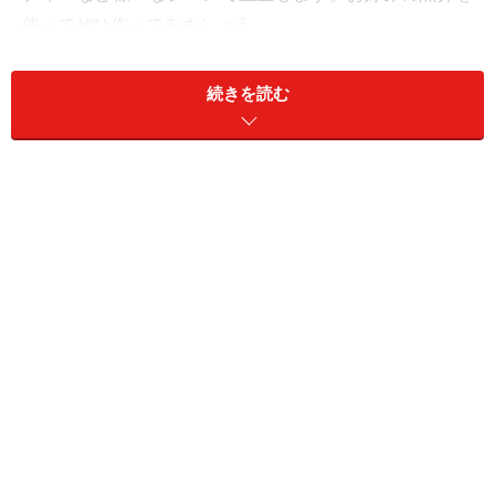
使ってぜひ作ってみましょう。
続きを読む
海鮮ちらし寿司(3人分)
■
魚介
マグロ
90g
サーモン
60g
ホタテ
60g
ブリ
45g
いか
30g
いくら
30g