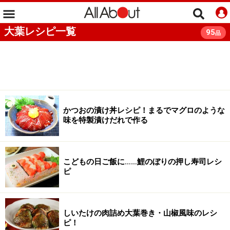
大葉レシピ一覧
95
品
かつおの漬け丼レシピ！まるでマグロのような
味を特製漬けだれで作る
こどもの日ご飯に……鯉のぼりの押し寿司レシ
ピ
しいたけの肉詰め大葉巻き・山椒風味のレシ
ピ！