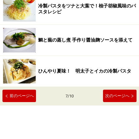
冷製パスタをツナと大葉で！柚子胡椒風味のパ
スタレシピ
鯛と蕪の蒸し煮 手作り醤油麹ソースを添えて
ひんやり夏味！ 明太子とイカの冷製パスタ
前のページへ
次のページへ
7
/
10