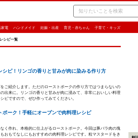
活家電
ハンドメイド
妊娠・出産
育児・赤ちゃん
子育て・キッズ
レシピ一覧
レシピ！リンゴの香りと甘みが肉に染みる作り方
ピをご紹介します。ただのローストポークの作り方ではつまらないの
群の出来に。リンゴの香りと甘みが肉に浸みて、非常においしい料理
レシピですので、ぜひ作ってみてください。
トポーク！手軽にオーブンで肉料理レシピ
いなく作れ、本格的に仕上がるローストポーク。今回は豚バラ肉の塊
にもおもてなしにもおすすめの肉料理レシピです。粒マスタードをき
料