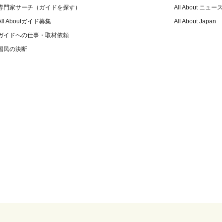
専門家サーチ（ガイドを探す）
All About ニュー
All Aboutガイド募集
All About Japan
ガイドへの仕事・取材依頼
国民の決断