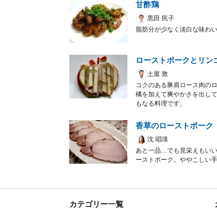
甘酢鶏
黒田 民子
脂肪分が少なく淡白な味わ
ローストポークとリン
土屋 敦
コクのある豚肩ロース肉の
橘を加えて爽やかさを出し
もなる料理です。
香草のローストポーク
沈 唱瑛
あと一品…でも見栄えもい
ーストポーク。ややこしい
カテゴリー一覧