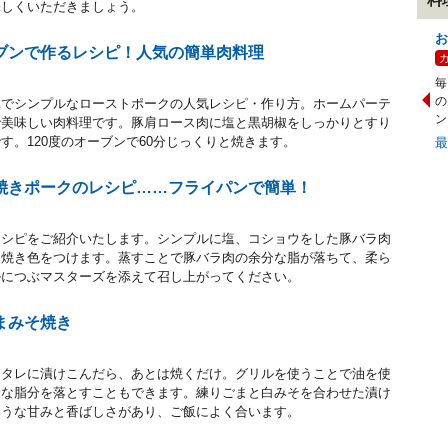
味しくいただきましょう。
お
ブンで作るレシピ！人気の簡単肉料理
毎
の
単でシンプルなローストポークの人気レシピ・作り方。ホームパーテ
ン
で美味しい肉料理です。豚肩ロース肉に塩と黒胡椒をしっかりとすり
す。120度のオーブンで60分じっくりと焼きます。
焼きポークのレシピ……フライパンで簡単！
レシピをご紹介いたします。シンプルに塩、コショウをした豚バラ肉
に焼き色をつけます。蒸すことで豚バラ肉の余分な脂が落ちて、柔ら
ルにつぶマスターズを添えて召し上がってください。
まみそ焼き
たタレに漬けこんだら、あとは焼くだけ。グリルを使うことで油を使
分な脂分を落とすこともできます。練りごまと白みそを合わせた漬け
ような甘みと香ばしさがあり、ご飯によく合います。