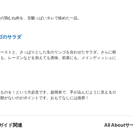
いの鶏むね肉を、甘酸っぱいタレで絡めた一品。
ゴのサラダ
ローストと、さっぱりとした生のリンゴを合わせたサラダ。さらに柑
ても、レーズンなどを加えても美味。前菜にも、メインディッシュに
いものを！という方必見です。超簡単で、手が込んだように見えるロ
手順がないのがポイントです。おもてなしには抜群！
ガイド関連
All Abou