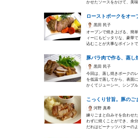
かせたソースをかけて、美
ローストポークをオー
黒田 民子
オーブンで焼き上げる、簡
ィーにもピッタリな、豪華
込むことが大事なポイントで
豚バラ肉で作る、蒸し
黒田 民子
今回は、蒸し焼きポークの
を低温で蒸してから、表面
かくてジューシー。シンプ
こっくり甘旨。豚のご
河野 真希
練りごまと白みそを合わせ
わずに焼くことができ、余
だれはピーナッツバターの