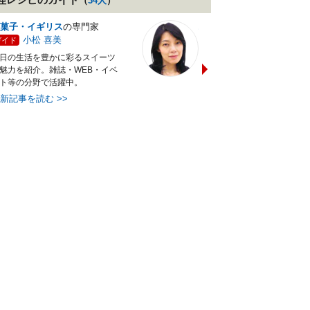
（
34
人
）
菓子・イギリス
の専門家
バランス献立レシピ
の専門
小松 喜美
小沼 明美
ガイド
ガイド
日の生活を豊かに彩るスイーツ
管理栄養士＆フードコーディ
魅力を紹介。雑誌・WEB・イベ
ターの資格を活かし老舗料亭
ト等の分野で活躍中。
万にて商品企画を担当。現・
最新記事を読む
>>
最新記事を読む
>>