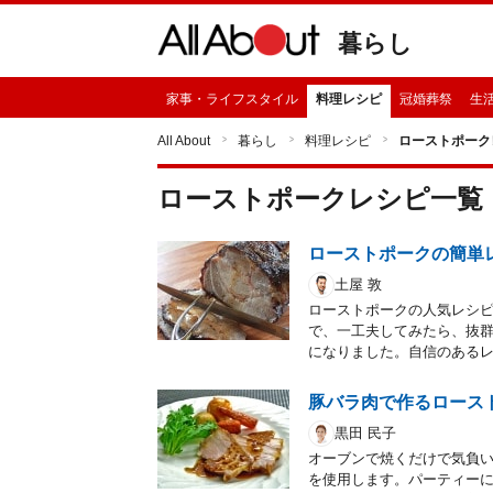
暮らし
家事・ライフスタイル
料理レシピ
冠婚葬祭
生
All About
暮らし
料理レシピ
ローストポーク
ローストポーク
レシピ一覧
ローストポークの簡単
土屋 敦
ローストポークの人気レシ
で、一工夫してみたら、抜
になりました。自信のある
豚バラ肉で作るロース
黒田 民子
オーブンで焼くだけで気負
を使用します。パーティー