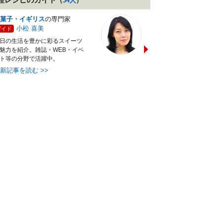
（
34
人
）
菓子・イギリス
の専門家
バランス献立レシピ
の専門
小松 喜美
小沼 明美
ガイド
ガイド
日の生活を豊かに彩るスイーツ
管理栄養士＆フードコーディ
魅力を紹介。雑誌・WEB・イベ
ターの資格を活かし老舗料亭
ト等の分野で活躍中。
万にて商品企画を担当。現・
最新記事を読む
>>
最新記事を読む
>>