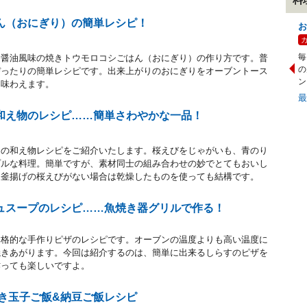
ん（おにぎり）の簡単レシピ！
お
毎
ー醤油風味の焼きトウモロコシごはん（おにぎり）の作り方です。普
の
ぴったりの簡単レシピです。出来上がりのおにぎりをオーブントース
ン
く味わえます。
和え物のレシピ……簡単さわやかな一品！
もの和え物レシピをご紹介いたします。桜えびをじゃがいも、青のり
プルな料理。簡単ですが、素材同士の組み合わせの妙でとてもおいし
た釜揚げの桜えびがない場合は乾燥したものを使っても結構です。
ュスープのレシピ……魚焼き器グリルで作る！
本格的な手作りピザのレシピです。オーブンの温度よりも高い温度に
焼きあがります。今回は紹介するのは、簡単に出来るしらすのピザを
作っても楽しいですよ。
焼き玉子ご飯&納豆ご飯レシピ