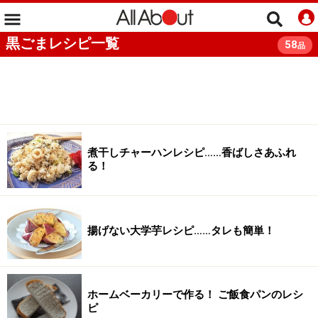
黒ごまレシピ一覧
58
品
煮干しチャーハンレシピ……香ばしさあふれ
る！
揚げない大学芋レシピ……タレも簡単！
ホームベーカリーで作る！ ご飯食パンのレシ
ピ