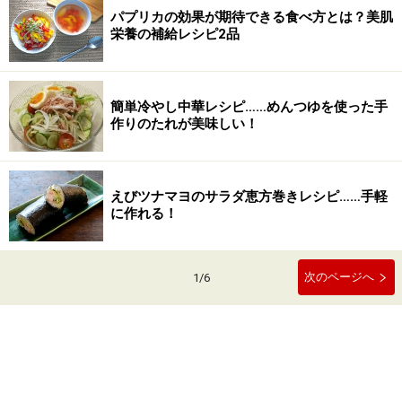
パプリカの効果が期待できる食べ方とは？美肌
栄養の補給レシピ2品
簡単冷やし中華レシピ……めんつゆを使った手
作りのたれが美味しい！
えびツナマヨのサラダ恵方巻きレシピ……手軽
に作れる！
次のページへ
1
/
6