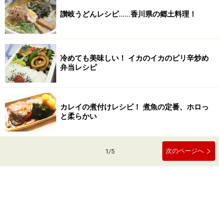
讃岐うどんレシピ……香川県の郷土料理！
冷めても美味しい！ イカのイカのピリ辛炒め
弁当レシピ
カレイの煮付けレシピ！ 煮魚の定番、ホロっ
と柔らかい
次のページへ
1
/
5