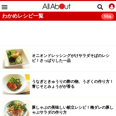
わかめレシピ一覧
50
品
オニオンドレッシングがけサラダそばのレシ
ピ！さっぱりした一品
うなぎときゅうりの酢の物、うざくの作り方！
青じそとみょうがが香る
豚しゃぶの美味しい献立レシピ！梅ダレの豚し
ゃぶサラダの作り方