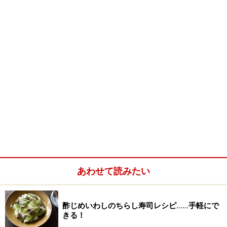
■
きゅうりとミョウガの酢の物
きゅうり
1本
ミョウガ
1個
わかめ
乾燥のものを少々
■
酢の物の合わせ調味料
だし
大さじ2
酢
大さじ1
薄口醤油
小さじ1
あわせて読みたい
みりん
小さじ1
酢じめいわしのちらし寿司レシピ……手軽にで
きる！