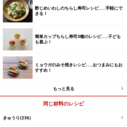
酢じめいわしのちらし寿司レシピ……手軽にで
きる！
簡単カップちらし寿司3種のレシピ……子ども
も喜ぶ！
きゅうりの塩もみを作る
3
きゅうりは縦半分に切ってから、斜めに薄切りにしま
す。きゅうり1本に対して塩小さじ1/4（分量外）をまぶ
ミョウガのみそ焼きレシピ……おつまみにもお
すすめ！
して5分程度おき、手でしっかりと水気をしぼり出して
おきます。
もっと見る
同じ材料のレシピ
きゅうり(236)