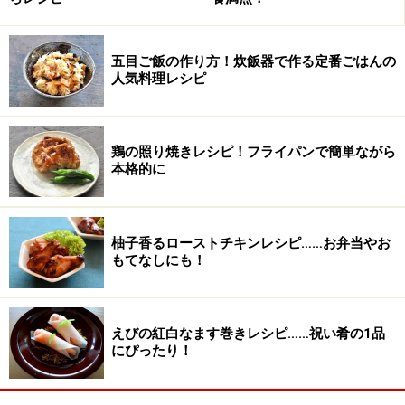
ます。
五目ご飯の作り方！炊飯器で作る定番ごはんの
人気料理レシピ
鶏の照り焼きレシピ！フライパンで簡単ながら
本格的に
柚子香るローストチキンレシピ……お弁当やお
もてなしにも！
えびの紅白なます巻きレシピ……祝い肴の1品
にぴったり！