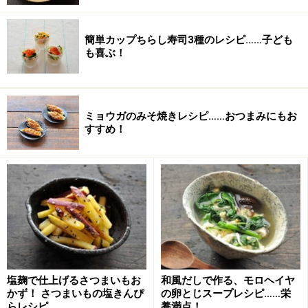
簡単カップちらし寿司3種のレシピ……子ども
も喜ぶ！
ミョウガのみそ焼きレシピ……おつまみにもお
すすめ！
きゅうりとミョウガの酢の物の作り方・手
順
■
きゅうりとミョウガの酢の物
材料を用意する
1
今回の酢の物に使う材料は3種類、きゅうり、ミョウ
塩麹で仕上げるさつまいもお
和風だしで作る、モロヘイヤ
ガ、わかめです。わかめは乾燥のものを水戻ししておき
かず！ さつまいもの塩きんぴ
の卵とじスープレシピ……栄
らレシピ
養満点！