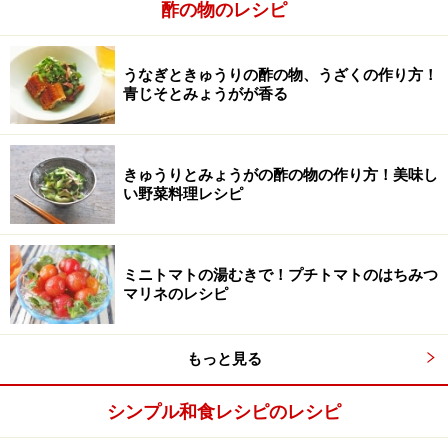
酢の物のレシピ
ミョウガを千切りにする
2
うなぎときゅうりの酢の物、うざくの作り方！
ミョウガは千切りにしてからさっと水にさらし、ざる上
青じそとみょうがが香る
げしてからしっかりと水気を切っておきます。
きゅうりとみょうがの酢の物の作り方！美味し
い野菜料理レシピ
ミニトマトの湯むきで！プチトマトのはちみつ
マリネのレシピ
もっと見る
シンプル和食レシピのレシピ