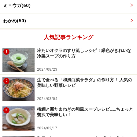
ミョウガ(60)
わかめ(50)
人気記事ランキング
冷たいオクラのすり流しレシピ！緑色がきれいな
1
冷製スープの作り方
2024/08/23
生で食べる「和風白菜サラダ」の作り方！ 人気の
2
美味しい野菜レシピ
2024/03/04
合わせ調味料を混ぜ合わせる
4
桜鯛と新たまねぎの和風スープレシピ……ちょっと
3
ボウルなどの容器に、酢の物の合わせ調味料を入れて混
贅沢で美味しい！
ぜ合わせます。
2024/02/17