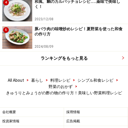
和風、鯛のカルパッチョレシピ……薬味で美味し
4
く！
2023/12/08
豚バラ肉の味噌炒めレシピ！夏野菜を使った和食
5
の作り方
2024/08/09
ランキングをもっと見る
>
>
>
>
All About
暮らし
料理レシピ
シンプル和食レシピ
>
野菜のおかず
きゅうりとみょうがの酢の物の作り方！美味しい野菜料理レシピ
会社概要
採用情報
投資家情報
広告掲載
すべてをボウルで合わせる
5