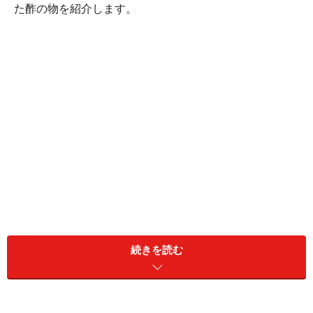
た酢の物を紹介します。
続きを読む
きゅうりとミョウガの酢の物(2～3人分)