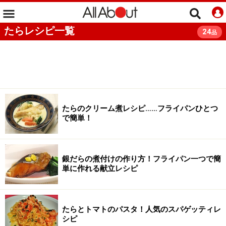
たらレシピ一覧
24
品
たらのクリーム煮レシピ……フライパンひとつ
で簡単！
銀だらの煮付けの作り方！フライパン一つで簡
単に作れる献立レシピ
たらとトマトのパスタ！人気のスパゲッティレ
シピ