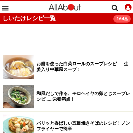
しいたけレシピ一覧
164
品
お餅を使った白菜ロールのスープレシピ……生
姜入り中華風スープ！
和風だしで作る、モロヘイヤの卵とじスープレ
シピ……栄養満点！
パリッと香ばしい五目焼きそばのレシピ！ノン
フライヤーで簡単