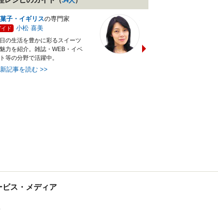
（
34
人
）
菓子・イギリス
の専門家
バランス献立レシピ
の専門
小松 喜美
小沼 明美
ガイド
ガイド
日の生活を豊かに彩るスイーツ
管理栄養士＆フードコーディ
魅力を紹介。雑誌・WEB・イベ
ターの資格を活かし老舗料亭
ト等の分野で活躍中。
万にて商品企画を担当。現・
最新記事を読む
>>
最新記事を読む
>>
tサービス・メディア
ス