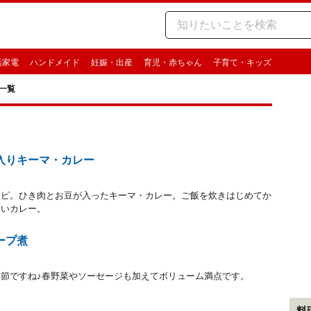
活家電
ハンドメイド
妊娠・出産
育児・赤ちゃん
子育て・キッズ
一覧
入りキーマ・カレー
シピ。ひき肉とお豆が入ったキーマ・カレー。ご飯を炊きはじめてか
わいカレー。
ープ煮
節ですね♪春野菜やソーセージも加えてボリューム満点です。
料