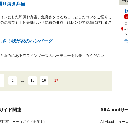
照り焼き弁当
お
メインにした和風お弁当。魚臭さをとるちょっとしたコツをご紹介し
後の昆布でも十分美味しい「昆布の佃煮」はレンジで簡単に作れるス
毎
の
ン
しさ！我が家のハンバーグ
さと深みのある赤ワインソースのハーモニーをお楽しみください。
1
…
15
16
17
ガイド関連
All Abou
専門家サーチ（ガイドを探す）
All About ニュー