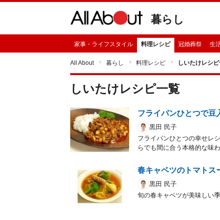
暮らし
家事・ライフスタイル
料理レシピ
冠婚葬祭
生
All About
暮らし
料理レシピ
しいたけレシピ
しいたけ
レシピ一覧
フライパンひとつで豆
黒田 民子
フライパンひとつの幸せレ
らでも間に合う本格的な味
春キャベツのトマトス
黒田 民子
旬の春キャベツが美味しい季