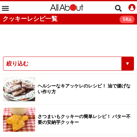
クッキーレシピ一覧
58
品
絞り込む
▼
ヘルシーなキアッケレのレシピ！ 油で揚げな
い作り方
さつまいもクッキーの簡単レシピ！ バター不
要の安納芋クッキー