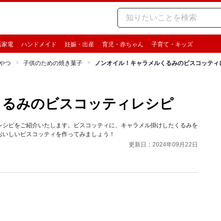
活家電
ハンドメイド
妊娠・出産
育児・赤ちゃん
子育て・キッズ
やつ
子供のための焼き菓子
ノンオイル！キャラメルくるみのビスコッティ
くるみのビスコッティレシピ
レシピをご紹介いたします。ビスコッティに、キャラメル掛けしたくるみを
おいしいビスコッティを作ってみましょう！
更新日：2024年09月22日