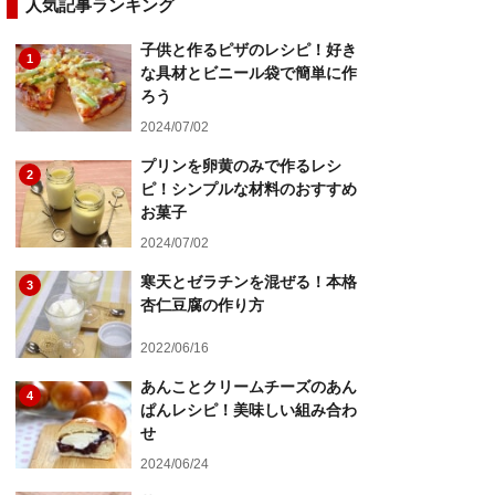
人気記事ランキング
子供と作るピザのレシピ！好き
1
な具材とビニール袋で簡単に作
ろう
2024/07/02
プリンを卵黄のみで作るレシ
2
ピ！シンプルな材料のおすすめ
お菓子
2024/07/02
寒天とゼラチンを混ぜる！本格
3
杏仁豆腐の作り方
2022/06/16
あんことクリームチーズのあん
4
ぱんレシピ！美味しい組み合わ
せ
2024/06/24