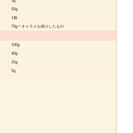
3g
50g
1個
70g＊キャラメル掛けしたもの
100g
40g
15g
5g