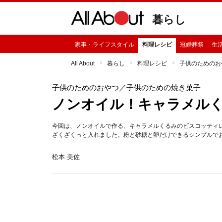
暮らし
家事・ライフスタイル
料理レシピ
冠婚葬祭
生
All About
暮らし
料理レシピ
子供のためのお
子供のためのおやつ
／子供のための焼き菓子
ノンオイル！キャラメル
今回は、ノンオイルで作る、キャラメルくるみのビスコッティ
ざくざくっと入れました。粉と砂糖と卵だけできるシンプルで
松本 美佐