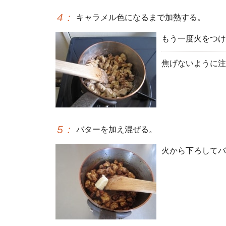
4
：
キャラメル色になるまで加熱する。
もう一度火をつけ
焦げないように注
5
：
バターを加え混ぜる。
火から下ろしてバ