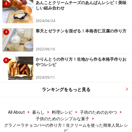
あんことクリームチーズのあんぱんレシピ！美味
3
しい組み合わせ
2024/06/24
寒天とゼラチンを混ぜる！本格杏仁豆腐の作り方
4
2022/06/16
かりんとうの作り方！生地から作る本格手作りお
5
やつレシピ
2024/05/11
ランキングをもっと見る
>
>
>
>
All About
暮らし
料理レシピ
子供のためのおやつ
>
子供のためのシンプルな菓子
グラノーラチョコバーの作り方！生クリームを使った簡単人気レシ
ピ