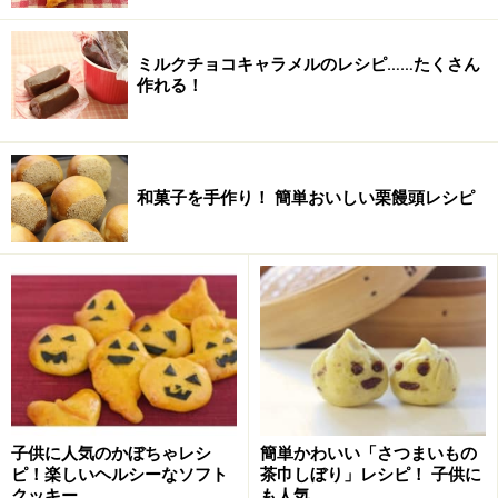
ミルクチョコキャラメルのレシピ……たくさん
作れる！
和菓子を手作り！ 簡単おいしい栗饅頭レシピ
中に入れるものは合計１００g程度を目安に好きなもの
をどうぞ。
グラノーラチョコバーの作り方・手順
■
グラノーラチョコバー
材料を計量し揃える
1
材料を計量し、揃えます。中に入れるグラノーラ、ナッ
子供に人気のかぼちゃレシ
簡単かわいい「さつまいもの
ピ！楽しいヘルシーなソフト
茶巾しぼり」レシピ！ 子供に
ツ、ドライフルーツは総量を100g程度にします。チョコ
クッキー
も人気