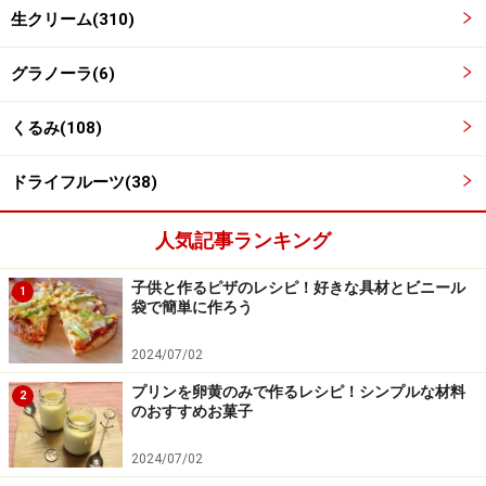
生クリーム(310)
グラノーラ(6)
くるみ(108)
ドライフルーツ(38)
人気記事ランキング
子供と作るピザのレシピ！好きな具材とビニール
1
容器の準備をする
袋で簡単に作ろう
4
容器にラップを敷いて用意します。
2024/07/02
プリンを卵黄のみで作るレシピ！シンプルな材料
2
ここではパウンドケーキ型を使っていますが、プラスチ
のおすすめお菓子
ックの食品容器、四角いお皿、牛乳パックなど家にある
2024/07/02
もので大丈夫です。