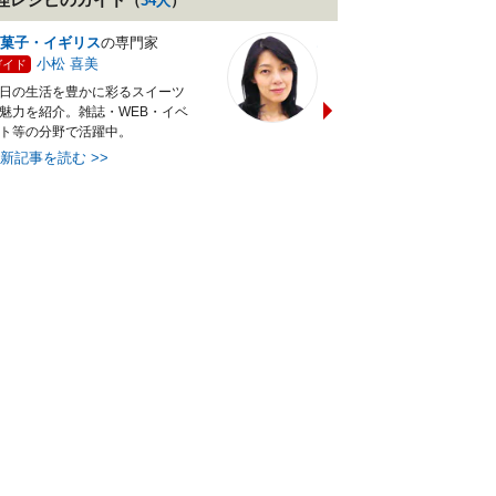
（
34
人
）
菓子・イギリス
の専門家
バランス献立レシピ
の専門
小松 喜美
小沼 明美
ガイド
ガイド
日の生活を豊かに彩るスイーツ
管理栄養士＆フードコーディ
魅力を紹介。雑誌・WEB・イベ
ターの資格を活かし老舗料亭
ト等の分野で活躍中。
万にて商品企画を担当。現・
最新記事を読む
>>
最新記事を読む
>>