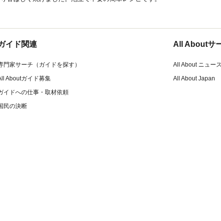
ガイド関連
All Abou
専門家サーチ（ガイドを探す）
All About ニュー
All Aboutガイド募集
All About Japan
ガイドへの仕事・取材依頼
国民の決断