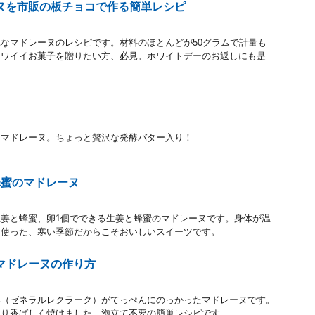
ヌを市販の板チョコで作る簡単レシピ
なマドレーヌのレシピです。材料のほとんどが50グラムで計量も
カワイイお菓子を贈りたい方、必見。ホワイトデーのお返しにも是
チマドレーヌ。ちょっと贅沢な発酵バター入り！
蜂蜜のマドレーヌ
姜と蜂蜜、卵1個でできる生姜と蜂蜜のマドレーヌです。身体が温
を使った、寒い季節だからこそおいしいスイーツです。
マドレーヌの作り方
梨（ゼネラルレクラーク）がてっぺんにのっかったマドレーヌです。
とり香ばしく焼けました。泡立て不要の簡単レシピです。