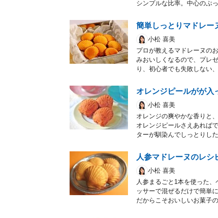
シンプルな比率。中心のぷ
簡単しっとりマドレー
小松 喜美
プロが教えるマドレーヌの
みおいしくなるので、プレ
り、初心者でも失敗しない
オレンジピールがが入
小松 喜美
オレンジの爽やかな香りと、
オレンジピールさえあれば
ターが馴染んでしっとりし
人参マドレーヌのレシ
小松 喜美
人参まるごと1本を使った、
ッサーで混ぜるだけで簡単
だからこそおいしいお菓子