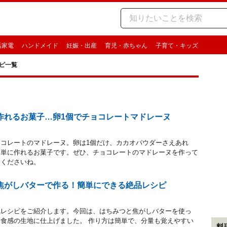
活家電
ハンドメイド
妊娠・出産
育児・赤ちゃん
子育て・キッズ
ピ一覧
作れるお菓子…卵1個でチョコレートマドレーヌ
コレートのマドレーヌ。卵は1個だけ、カカオパウダーさえあれ
簡単に作れるお菓子です。ぜひ、チョコレートのマドレーヌを作って
てくださいね。
焦がしバターで作る！簡単にできる絶品レシピ
気レシピをご紹介します。今回は、はちみつと焦がしバターを使っ
食感の生地に仕上げました。 作り方は簡単で、分量も覚えやすい
料