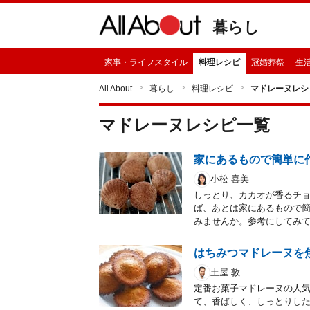
暮らし
家事・ライフスタイル
料理レシピ
冠婚葬祭
生
All About
暮らし
料理レシピ
マドレーヌレシ
マドレーヌ
レシピ一覧
家にあるもので簡単に
小松 喜美
しっとり、カカオが香るチョ
ば、あとは家にあるもので
みませんか。参考にしてみ
はちみつマドレーヌを
土屋 敦
定番お菓子マドレーヌの人
て、香ばしく、しっとりした