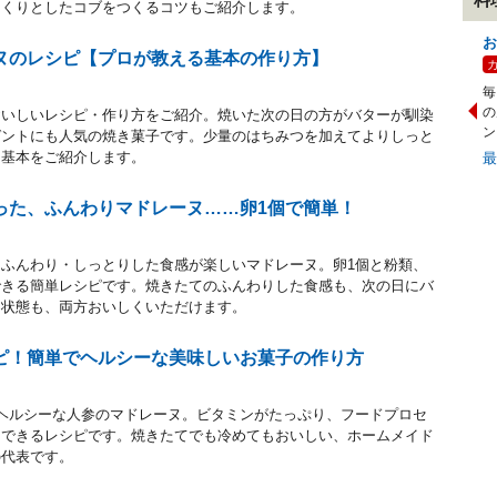
っくりとしたコブをつくるコツもご紹介します。
お
ヌのレシピ【プロが教える基本の作り方】
毎
の
おいしいレシピ・作り方をご紹介。焼いた次の日の方がバターが馴染
ン
ゼントにも人気の焼き菓子です。少量のはちみつを加えてよりしっと
、基本をご紹介します。
った、ふんわりマドレーヌ……卵1個で簡単！
ふんわり・しっとりした食感が楽しいマドレーヌ。卵1個と粉類、
できる簡単レシピです。焼きたてのふんわりした食感も、次の日にバ
た状態も、両方おいしくいただけます。
ピ！簡単でヘルシーな美味しいお菓子の作り方
ヘルシーな人参のマドレーヌ。ビタミンがたっぷり、フードプロセ
にできるレシピです。焼きたてでも冷めてもおいしい、ホームメイド
の代表です。