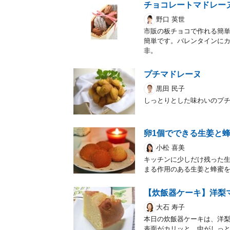
チョコレートマドレー
野口 英世
市販の板チョコで作れる簡単
簡単です。バレンタインに
非。
プチマドレーヌ
黒田 民子
しっとりとした味わいのプ
卵1個でできる生姜と
小松 喜美
キッチンに少しだけ残った生
まる作用のある生姜と蜂蜜
【炊飯器ケーキ】洋梨
大石 寿子
本日の炊飯器ケーキは、洋
表面がカリッと、中がしっ