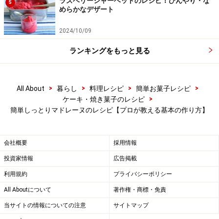
ラズベリーシャーベットのレシピ！ひんやり・な
溶かしバターを混ぜる
4
5
めらかなデザート
電子レンジ（600w）で耐熱容器に入れたバターを約1分
2024/10/09
加熱して、熱い溶かしバターを作ります。泡立て器で混
ぜながら少しづつ加えていき、生地にダマができないよ
ランキングをもっと見る
う、よく混ぜます。
>
>
>
>
All About
暮らし
料理レシピ
簡単お菓子レシピ
>
ケーキ・焼き菓子のレシピ
簡単しっとりマドレーヌのレシピ【プロが教える基本の作り方】
会社概要
採用情報
投資家情報
広告掲載
利用規約
プライバシーポリシー
All Aboutについて
著作権・商標・免責
当サイトの情報についての注意
サイトマップ