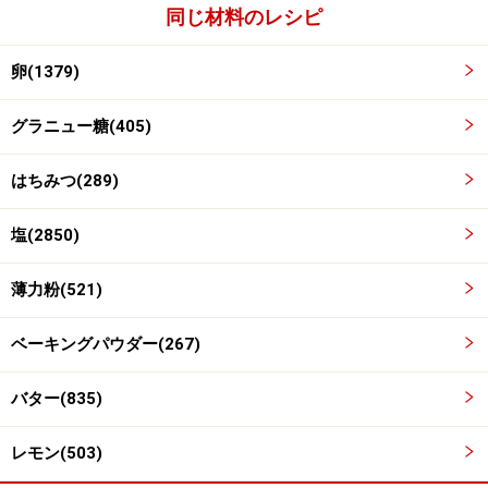
同じ材料のレシピ
卵(1379)
グラニュー糖(405)
はちみつ(289)
塩(2850)
ふるっておいた粉類を加えて混ぜる
3
薄力粉(521)
あらかじめふるっておいた薄力粉とベーキングパウダー
ベーキングパウダー(267)
を加え、泡立て器で中心から外側にゆっくりと円を描く
ように混ぜます。粉が見えなくなったら、そこで混ぜる
バター(835)
のを止めます。ここで混ぜすぎると生地が固くなってし
まうので、混ぜすぎに注意してください。
レモン(503)