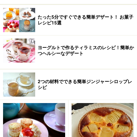
グラニュー糖
50g
たった5分ですぐできる簡単デザート！ お菓子
はちみつ
大さじ1
レシピ15選
塩
ひとつまみ
薄力粉
80g
ヨーグルトで作るティラミスのレシピ！簡単か
つヘルシーなデザート
ベーキングパウダー
小さじ2分の1
バター
60g
2つの材料でできる簡単ジンジャーシロップレ
シピ
レモン
（皮をすりおろしたもの）2
分の1個
簡単しっとりプロのマドレーヌレシピ・作
り方の作り方・手順
■
マドレーヌの作り方