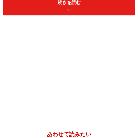
続きを読む
はちみつを加えることでよりしっとりとしたおいしさが
生まれる、基本のマドレーヌのレシピ・作り方をご紹介
します。
▼バレンタインにも！スイーツおすすめレシピはこちら
バレンタインに！ チョコ以外のおすすめ簡単レシピ5選
簡単しっとりプロのマドレーヌレシピ・作
り方(12個分)
■
マドレーヌの材料・分量
卵
2個
あわせて読みたい