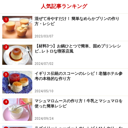
人気記事ランキング
混ぜて冷やすだけ！ 簡単なめらかプリンの作り
1
方・レシピ
2023/03/07
【材料3つ】お鍋ひとつで簡単、固めプリンレシ
2
ピ…レトロな喫茶店風
2024/07/02
イギリス伝統のスコーンのレシピ！老舗ホテル参
3
考の本格的な作り方
2024/05/10
マシュマロムースの作り方！牛乳とマシュマロを
4
使った簡単レシピ
2024/09/24