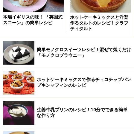
下準備をする
1
本場イギリスの味！ 「英国式
ホットケーキミックスと洋梨
室温に戻して柔らかくしたバター（分量外）を、マドレ
スコーン」の簡単レシピ
作るタルトのレシピ！クラフ
ティタルト
ーヌ型に塗っておきます（はけが無い場合は指で直接塗
ると簡単です）。型を冷蔵庫で冷やした後、強力粉（分
量外）をはたいて余分な粉は落とします。卵は室温に戻
簡単モノクロスイーツレシピ！混ぜて焼くだけ
「モノクロブラウニー」
しておきます。薄力粉とベーキングパウダーは合わせて
ふるい、レモンは皮をすりおろします。
ホットケーキミックスで作るチョコチップパン
プキンマフィンのレシピ
生姜牛乳プリンのレシピ！10分でできる簡単
な作り方