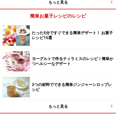
もっと見る
簡単お菓子レシピのレシピ
卵・グラニュー糖・はちみつ・レモンの皮・塩を混
2
ぜる
たった5分ですぐできる簡単デザート！ お菓子
レシピ15選
ボウルに卵を入れ、泡立て器でよくほぐします。グラニ
ュー糖、はちみつ、塩、レモンの皮を入れ、泡立て器で
全体がとろっとするまでよく混ぜます。
ヨーグルトで作るティラミスのレシピ！簡単か
つヘルシーなデザート
2つの材料でできる簡単ジンジャーシロップレ
シピ
もっと見る