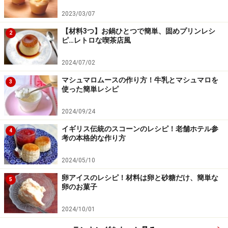
できれば、マドレーヌ生地は冷蔵庫で1時間寝かせてく
2023/03/07
ださい。あらかじめ生地だけ作っておき、次の日に焼い
て、焼きたてを楽しむこともできます。バターを塗った
【材料3つ】お鍋ひとつで簡単、固めプリンレシ
2
ピ…レトロな喫茶店風
後に冷蔵庫で冷やし、強力粉をはたいてから生地を入れ
ると型にくっつきにくくなります。どうぞお試しくださ
2024/07/02
い。
マシュマロムースの作り方！牛乳とマシュマロを
3
使った簡単レシピ
※記事内容は執筆時点のものです。最新の内容をご確認くださ
い。
2024/09/24
※衛生面および保存状態に起因して食中毒や体調不良を引き起こ
す場合があります。必ず清潔な状態で、正しい方法で行い、なる
イギリス伝統のスコーンのレシピ！老舗ホテル参
4
べく早めにお召し上がりください。また、持ち運びの際は保存方
考の本格的な作り方
法に注意してください。
2024/05/10
卵アイスのレシピ！材料は卵と砂糖だけ、簡単な
【編集部おすすめの購入サイト】
5
卵のお菓子
Amazonで人気レシピの書籍をチェック！
2024/10/01