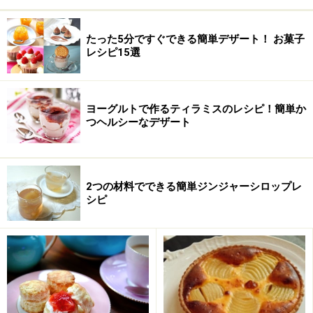
たった5分ですぐできる簡単デザート！ お菓子
レシピ15選
ヨーグルトで作るティラミスのレシピ！簡単か
つヘルシーなデザート
2つの材料でできる簡単ジンジャーシロップレ
シピ
ふるった粉類、オレンジピールを混ぜる
2
薄力粉、ベーキングパウダーを合わせてふるい、刻んだ
オレンジピールと一緒に加え、泡立て器で全体をざっと
混ぜます。