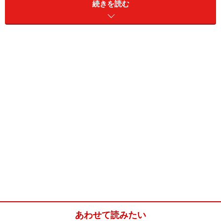
続きを読む
バター
60g
オレンジピール
30g
卵1個で簡単オレンジマドレーヌの作り方・
手順
■
簡単オレンジマドレーヌ
卵とグラニュー糖を混ぜる
1
溶きほぐした卵にグラニュー糖を加え、ざらざらがなく
なり、全体がもったりとしてくるまで泡立てます。
あわせて読みたい