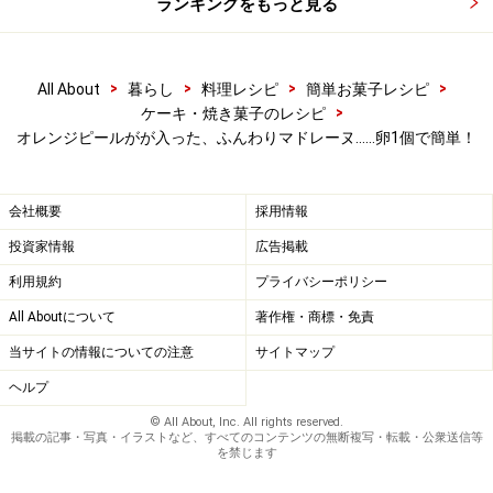
ランキングをもっと見る
楽天市場で人気レシピの書籍をチェック！
>
>
>
>
All About
暮らし
料理レシピ
簡単お菓子レシピ
>
ケーキ・焼き菓子のレシピ
オレンジピールがが入った、ふんわりマドレーヌ……卵1個で簡単！
会社概要
採用情報
投資家情報
広告掲載
利用規約
プライバシーポリシー
All Aboutについて
著作権・商標・免責
当サイトの情報についての注意
サイトマップ
ヘルプ
© All About, Inc. All rights reserved.
掲載の記事・写真・イラストなど、すべてのコンテンツの無断複写・転載・公衆送信等
を禁じます