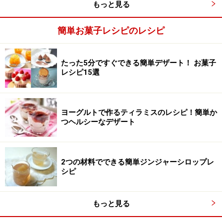
もっと見る
簡単お菓子レシピのレシピ
たった5分ですぐできる簡単デザート！ お菓子
生地を型に入れ、オーブンで焼く
4
レシピ15選
ポマード状にしたバター(分量外)を指でマドレーヌ型に
塗ります。型は冷やしておきます。
ヨーグルトで作るティラミスのレシピ！簡単か
つヘルシーなデザート
生地をスプーンで型に入れ、170℃に余熱したオーブン
で約15分焼きます。焼き上がったら型に入れたまま粗熱
がとれるまで待ち、型から出してケーキクーラーの上で
2つの材料でできる簡単ジンジャーシロップレ
シピ
冷まします。
もっと見る