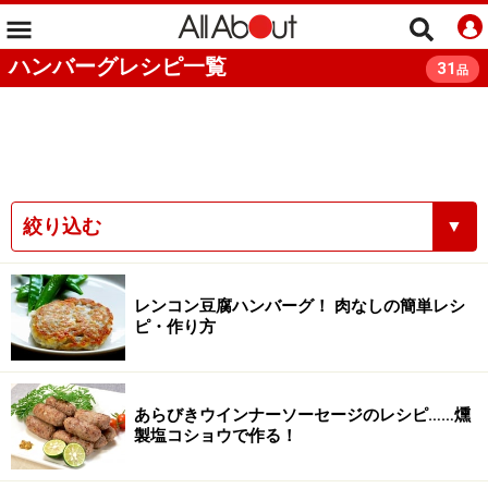
ハンバーグレシピ一覧
31
品
絞り込む
▼
レンコン豆腐ハンバーグ！ 肉なしの簡単レシ
ピ・作り方
あらびきウインナーソーセージのレシピ……燻
製塩コショウで作る！