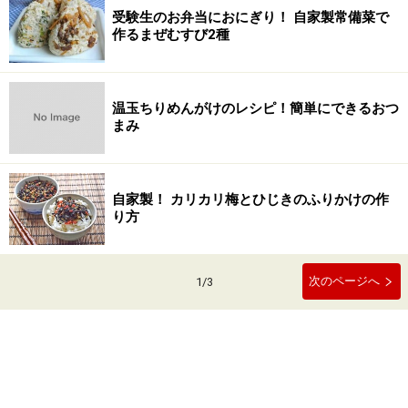
受験生のお弁当におにぎり！ 自家製常備菜で
作るまぜむすび2種
温玉ちりめんがけのレシピ！簡単にできるおつ
まみ
自家製！ カリカリ梅とひじきのふりかけの作
り方
次のページへ
1
/
3