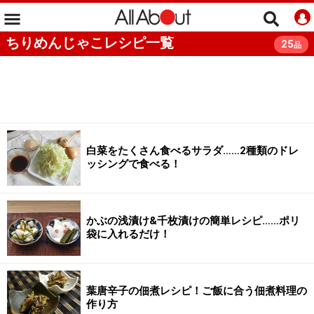
ちりめんじゃこレシピ一覧
25
品
白菜をたくさん食べるサラダ……2種類のドレ
ッシングで食べる！
かぶの浅漬け&千枚漬けの簡単レシピ……ポリ
袋に入れるだけ！
葉唐辛子の佃煮レシピ！ご飯に合う佃煮料理の
作り方