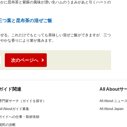
のかに昆布茶と紫蘇の風味が漂い生ハムのうまみがあと引くハートの
三つ葉と昆布茶の混ぜご飯
混ぜる。これだけでもとっても美味しい混ぜご飯ができますが、三つ
爽やかな香りにより箸が進みます。
次のページへ
ガイド関連
All Abou
専門家サーチ（ガイドを探す）
All About ニュー
All Aboutガイド募集
All About Japan
ガイドへの仕事・取材依頼
国民の決断