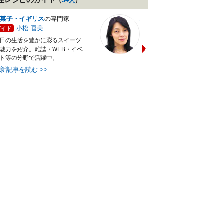
（
34
人
）
菓子・イギリス
の専門家
バランス献立レシピ
の専門
小松 喜美
小沼 明美
ガイド
ガイド
日の生活を豊かに彩るスイーツ
管理栄養士＆フードコーディ
魅力を紹介。雑誌・WEB・イベ
ターの資格を活かし老舗料亭
ト等の分野で活躍中。
万にて商品企画を担当。現・
最新記事を読む
>>
最新記事を読む
>>