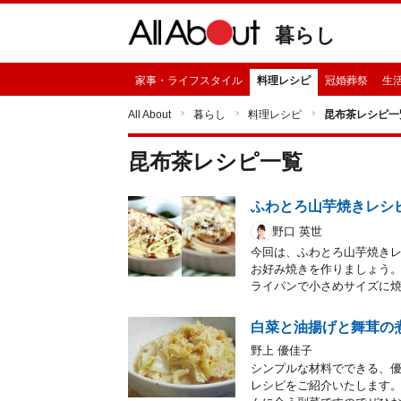
暮らし
家事・ライフスタイル
料理レシピ
冠婚葬祭
生
All About
暮らし
料理レシピ
昆布茶レシピ一
昆布茶
レシピ一覧
ふわとろ山芋焼きレシ
野口 英世
今回は、ふわとろ山芋焼き
お好み焼きを作りましょう
ライパンで小さめサイズに焼
白菜と油揚げと舞茸の
野上 優佳子
シンプルな材料でできる、
レシピをご紹介いたします。