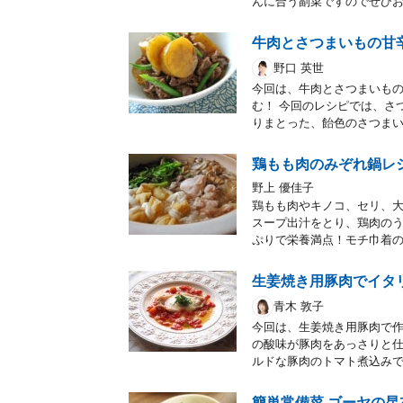
んに合う副菜ですのでぜひ
牛肉とさつまいもの甘
野口 英世
今回は、牛肉とさつまいも
む！ 今回のレシピでは、さ
りまとった、飴色のさつま
鶏もも肉のみぞれ鍋レ
野上 優佳子
鶏もも肉やキノコ、セリ、
スープ出汁をとり、鶏肉の
ぷりで栄養満点！モチ巾着
生姜焼き用豚肉でイタ
青木 敦子
今回は、生姜焼き用豚肉で
の酸味が豚肉をあっさりと
ルドな豚肉のトマト煮込み
簡単常備菜 ゴーヤの