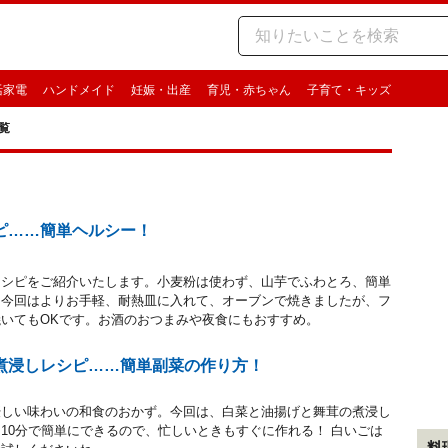
活家電
ハンドメイド
妊娠・出産
育児・赤ちゃん
子育て・キッズ
覧
ピ……簡単ヘルシー！
レシピをご紹介いたします。小麦粉は使わず、山芋でふわとろ、簡単
。今回はよりお手軽、耐熱皿に入れて、オーブンで焼きましたが、フ
いてもOKです。お酒のおつまみや夜食にもおすすめ。
煮浸しレシピ……簡単副菜の作り方！
優しい味わいの和食のおかず。今回は、白菜と油揚げと舞茸の煮浸し
10分で簡単にできるので、忙しいときもすぐに作れる！ 白いごは
料