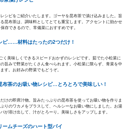
けレシピをご紹介いたします。ゴーヤを昆布茶で漬け込みました。旨
れる昆布茶は、調味料としてとても重宝します。アクセントに効かせ
日保存できるので、常備菜におすすめです。
シピ……材料はたったの2つだけ！
すごく美味しくできるスピードおかずのレシピです。茹でた小松菜に
茶の旨みで野菜がたくさん食べられます。小松菜に限らず、青菜を中
います。お好みの野菜でもどうぞ。
昆布茶のお吸い物レシピ…とろとろで美味しい！
ぐだけの即席汁物。旨みたっぷりの昆布茶を使ってお吸い物を作りま
っぷりのワカメをプラスして、ヘルシーなお吸い物にしました。お湯
ネバが溶け出して、汁がとろーり。美味しさをアップします。
リームチーズのハート型パイ