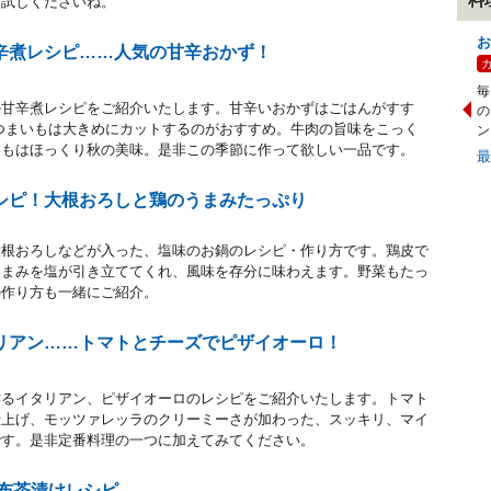
お試しくださいね。
お
辛煮レシピ……人気の甘辛おかず！
毎
の甘辛煮レシピをご紹介いたします。甘辛いおかずはごはんがすす
の
つまいもは大きめにカットするのがおすすめ。牛肉の旨味をこっく
ン
いもはほっくり秋の美味。是非この季節に作って欲しい一品です。
シピ！大根おろしと鶏のうまみたっぷり
大根おろしなどが入った、塩味のお鍋のレシピ・作り方です。鶏皮で
うまみを塩が引き立ててくれ、風味を存分に味わえます。野菜もたっ
の作り方も一緒にご紹介。
リアン……トマトとチーズでピザイオーロ！
作るイタリアン、ピザイオーロのレシピをご紹介いたします。トマト
仕上げ、モッツァレッラのクリーミーさが加わった、スッキリ、マイ
です。是非定番料理の一つに加えてみてください。
昆布茶漬けレシピ