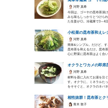
河野 真希
今回は、ゴーヤの昆布茶漬
みも味もしっかりとつけら
た生姜が◎。冷蔵庫で3～4
小松菜の昆布茶和えレ
河野 真希
簡単&シンプル。だけど、
昆布茶を和えるだけ。昆布
心に野菜に昆布茶はよく合
オクラとワカメの即席
河野 真希
材料を器に入れてお湯を注
す。オクラに、ミネラルた
をそそぐと、オクラのネバ
相性抜群！昆布茶とク
青木 敦子