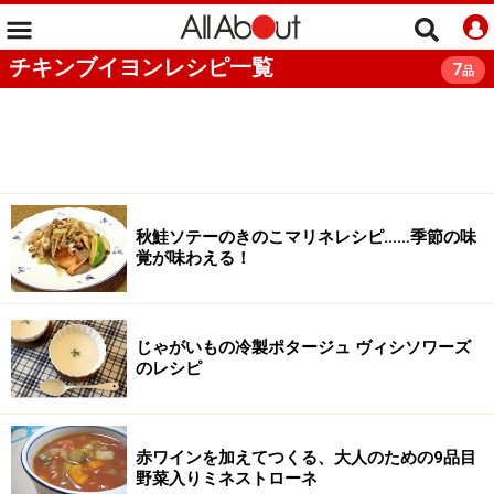
チキンブイヨンレシピ一覧
7
品
秋鮭ソテーのきのこマリネレシピ……季節の味
覚が味わえる！
じゃがいもの冷製ポタージュ ヴィシソワーズ
のレシピ
赤ワインを加えてつくる、大人のための9品目
野菜入りミネストローネ