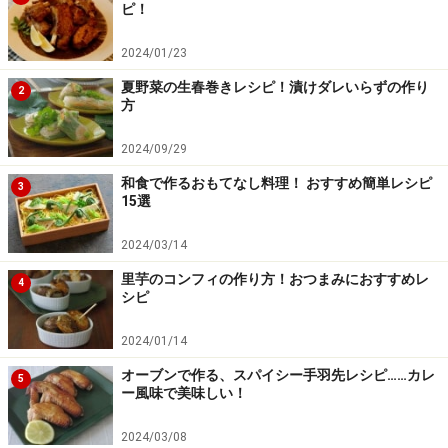
ピ！
2024/01/23
夏野菜の生春巻きレシピ！漬けダレいらずの作り
2
方
2024/09/29
和食で作るおもてなし料理！ おすすめ簡単レシピ
3
15選
2024/03/14
里芋のコンフィの作り方！おつまみにおすすめレ
4
ミキサーで撹拌する。
5
シピ
4をミキサーで撹拌する。
2024/01/14
オーブンで作る、スパイシー手羽先レシピ……カレ
5
うまく回らないときには少量の牛乳を加える。
ー風味で美味しい！
2024/03/08