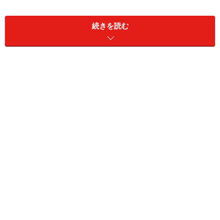
■
ヴィシソワーズ
続きを読む
じゃがいも
2個（水にさらさない）
たまねぎ
1/4個
バター
5g
チキンブイヨン
２カップ
牛乳
２カップ
塩こしょう
適量
ヴィシソワーズの作り方・手順
■
ヴィシソワーズ
材料の下ごしらえ
1