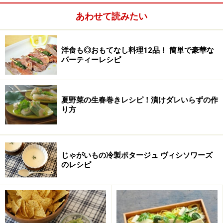
たまねぎは薄切り、じゃがいもは皮を剥いて一口大に切
あわせて読みたい
り、水にさらさない。
洋食も◎おもてなし料理12品！ 簡単で豪華な
じゃがいもを水にさらさないことでポタージュに自然な
パーティーレシピ
とろみがつきます
夏野菜の生春巻きレシピ！漬けダレいらずの作
り方
じゃがいもの冷製ポタージュ ヴィシソワーズ
のレシピ