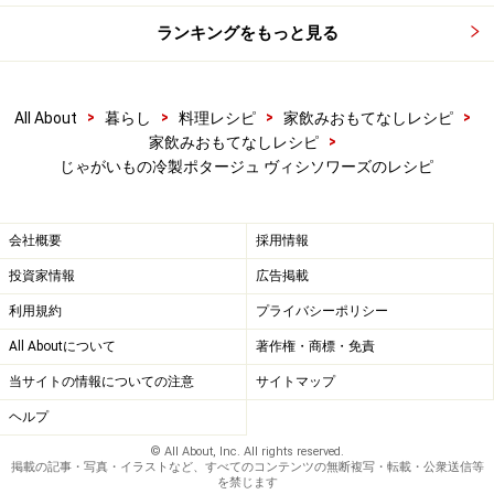
ランキングをもっと見る
>
>
>
>
All About
暮らし
料理レシピ
家飲みおもてなしレシピ
>
家飲みおもてなしレシピ
じゃがいもの冷製ポタージュ ヴィシソワーズのレシピ
会社概要
採用情報
投資家情報
広告掲載
利用規約
プライバシーポリシー
All Aboutについて
著作権・商標・免責
当サイトの情報についての注意
サイトマップ
ヘルプ
塩こしょうで味を調える。
6
© All About, Inc. All rights reserved.
掲載の記事・写真・イラストなど、すべてのコンテンツの無断複写・転載・公衆送信等
を禁じます
鍋に戻して牛乳を加え、塩こしょうで味を調える。