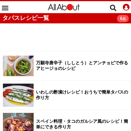
タパスレシピ一覧
6
品
万願寺唐辛子（ししとう）とアンチョビで作る
アヒージョのレシピ
いわしの酢漬けレシピ！おうちで簡単タパスの
作り方
スペイン料理・タコのガルシア風のレシピ！簡
単にできる作り方