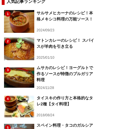
人気記事ランキング
サルサメヒカーナのレシピ！本
1
格メキシコ料理の万能ソース！
2024/09/23
マトンカレーのレシピ！ スパイ
2
スが羊肉を引き立る
2025/01/10
ムサカのレシピ！ヨーグルトで
3
作るソースが特徴のブルガリア
料理
2024/11/28
タイスキの作り方と本格的なタ
4
レ2種【タイ料理】
2018/08/24
スペイン料理・タコのガルシア
5