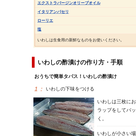
エクストラバージンオリーブオイル
イタリアンパセリ
ローリエ
塩
いわしは生食用の新鮮なものをお使いください。
いわしの酢漬けの作り方・手順
おうちで簡単タパス！いわしの酢漬け
1
：
いわしの下味をつける
いわしは三枚にお
ラップをしてバッ
く。
いわしが小さい場