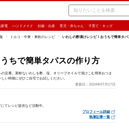
活家電
ハンドメイド
妊娠・出産
育児・赤ちゃん
子育て・キッズ
飯
トルコ・中東・東欧のレシピ
いわしの酢漬けレシピ！おうちで簡単タパ
おうちで簡単タパスの作り方
ルの定番。新鮮ないわしを酢、塩、オリーブオイルで漬けこむ簡単おつま
いしい時期にぜひご自宅でお試しください。
更新日：2024年07月17日
アにてレシピ提供など活動中。
プロフィール詳細
執筆記事一覧