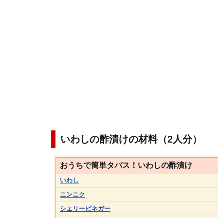
いわしの酢漬けの材料（2人分）
おうちで簡単タパス！いわしの酢漬け
いわし
ニンニク
シェリービネガー