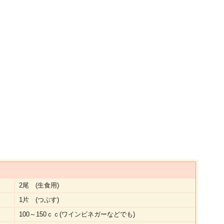
2尾 (生食用)
1片 (つぶす)
100～150ｃｃ(ワインビネガーなどでも)