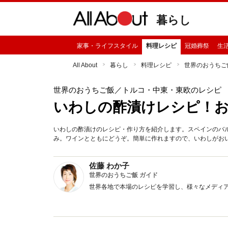
暮らし
家事・ライフスタイル
料理レシピ
冠婚葬祭
生
All About
暮らし
料理レシピ
世界のおうちご
世界のおうちご飯
／トルコ・中東・東欧のレシピ
いわしの酢漬けレシピ！
いわしの酢漬けのレシピ・作り方を紹介します。スペインのバ
み。ワインとともにどうぞ。簡単に作れますので、いわしがお
佐藤 わか子
世界のおうちご飯 ガイド
世界各地で本場のレシピを学習し、様々なメディ