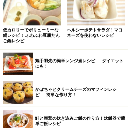
芽キャベツは、なるべくしっかりと巻いていて形が揃っ
ているものが美味しいです。黄色みを帯びているのは鮮
度が落ちているので避けましょう。
低カロリーでボリューミーな
ヘルシーポテトサラダ！マヨ
芽キャベツのアヒージョの作り方・手順
鍋レシピ！ ふわふわ豆腐だん
ネーズを使わないレシピ
ご鍋レシピ
■
芽キャベツのアヒージョの作り方
ペコロスの皮をむく
1
鶏手羽先の簡単レンジ煮レシピ……ダイエット
ペコロスは頭とお尻を浅めに切り落として、皮をむきま
にも！
す。
かぼちゃとクリームチーズのマフィンレシ
ピ……簡単な作り方！
鮭と舞茸の炊き込みご飯の作り方！炊飯器で簡
単ご飯レシピ