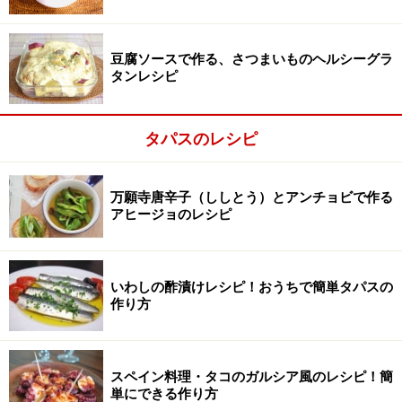
豆腐ソースで作る、さつまいものヘルシーグラ
タンレシピ
タパスのレシピ
万願寺唐辛子（ししとう）とアンチョビで作る
アヒージョのレシピ
芽キャベツとマッシュルームを準備
2
いわしの酢漬けレシピ！おうちで簡単タパスの
作り方
芽キャベツは、軸を少し切り落として、外側に固そうな
皮があればむいておきます。サイズの大きい芽キャベツ
の場合は、お尻に十字に切り込みを入れておくと良いで
スペイン料理・タコのガルシア風のレシピ！簡
す。
単にできる作り方