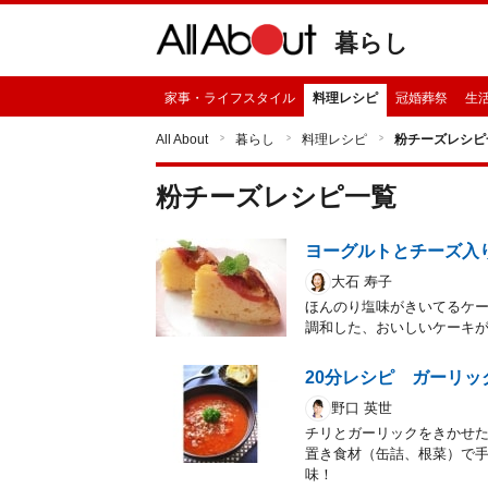
暮らし
家事・ライフスタイル
料理レシピ
冠婚葬祭
生
All About
暮らし
料理レシピ
粉チーズレシピ
粉チーズ
レシピ一覧
ヨーグルトとチーズ入
大石 寿子
ほんのり塩味がきいてるケ
調和した、おいしいケーキ
20分レシピ ガーリ
野口 英世
チリとガーリックをきかせ
置き食材（缶詰、根菜）で
味！