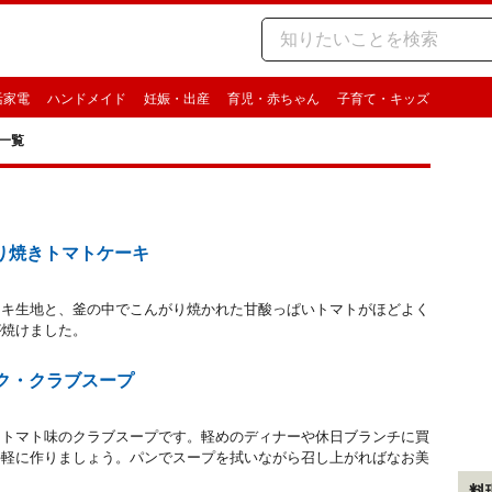
活家電
ハンドメイド
妊娠・出産
育児・赤ちゃん
子育て・キッズ
一覧
り焼きトマトケーキ
ーキ生地と、釜の中でこんがり焼かれた甘酸っぱいトマトがほどよく
が焼けました。
ック・クラブスープ
たトマト味のクラブスープです。軽めのディナーや休日ブランチに買
手軽に作りましょう。パンでスープを拭いながら召し上がればなお美
料