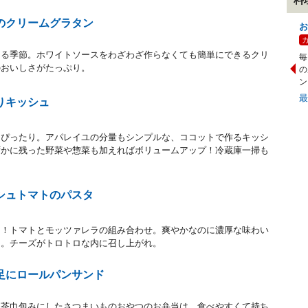
のクリームグラタン
お
回る季節。ホワイトソースをわざわざ作らなくても簡単にできるクリ
毎
のおいしさがたっぷり。
の
ン
りキッシュ
にぴったり。アパレイユの分量もシンプルな、ココットで作るキッシ
ずかに残った野菜や惣菜も加えればボリュームアップ！冷蔵庫一掃も
シュトマトのパスタ
き！トマトとモッツァレラの組み合わせ。爽やかなのに濃厚な味わい
タ。チーズがトロトロな内に召し上がれ。
足にロールパンサンド
と茶巾包みにしたさつまいものおやつのお弁当は、食べやすくて持ち