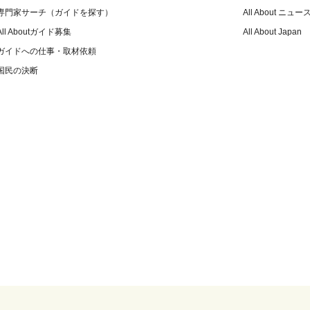
専門家サーチ（ガイドを探す）
All About ニュー
All Aboutガイド募集
All About Japan
ガイドへの仕事・取材依頼
国民の決断