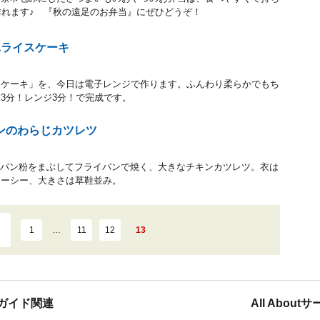
作れます♪ 『秋の遠足のお弁当』にぜひどうぞ！
単ライスケーキ
スケーキ」を、今日は電子レンジで作ります。ふんわり柔らかでもち
3分！レンジ3分！で完成です。
ンのわらじカツレツ
香味パン粉をまぶしてフライパンで焼く、大きなチキンカツレツ。衣は
ューシー、大きさは草鞋並み。
1
…
11
12
13
ガイド関連
All Abou