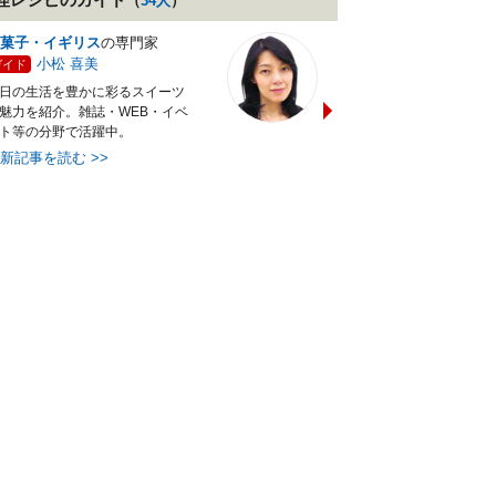
（
34
人
）
菓子・イギリス
の専門家
バランス献立レシピ
の専門
小松 喜美
小沼 明美
ガイド
ガイド
日の生活を豊かに彩るスイーツ
管理栄養士＆フードコーディ
魅力を紹介。雑誌・WEB・イベ
ターの資格を活かし老舗料亭
ト等の分野で活躍中。
万にて商品企画を担当。現・
最新記事を読む
>>
最新記事を読む
>>