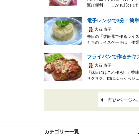
運び便利！ しかも15分で
電子レンジで3分！簡
大石 寿子
先日の「炊飯器で作るライ
もちのライスケーキは、作業
フライパンで作るチキ
大石 寿子
『休日にはこれ作ろ!! 』
サクサク、肉はふっくらジ
前のページへ
カテゴリー一覧