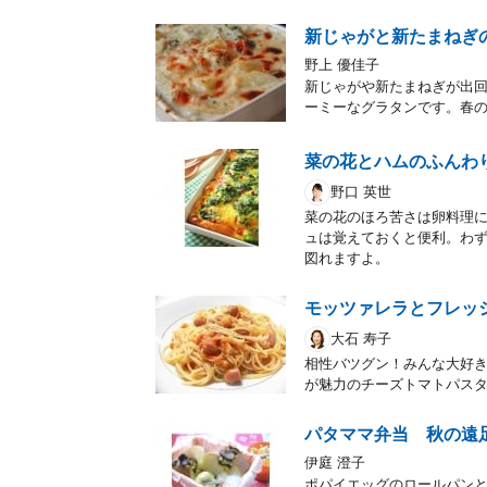
新じゃがと新たまねぎ
野上 優佳子
新じゃがや新たまねぎが出
ーミーなグラタンです。春
菜の花とハムのふんわ
野口 英世
菜の花のほろ苦さは卵料理
ュは覚えておくと便利。わ
図れますよ。
モッツァレラとフレッ
大石 寿子
相性バツグン！みんな大好
が魅力のチーズトマトパス
パタママ弁当 秋の遠
伊庭 澄子
ポパイエッグのロールパン