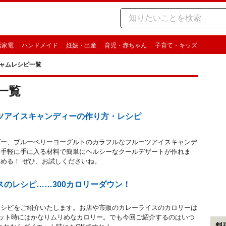
活家電
ハンドメイド
妊娠・出産
育児・赤ちゃん
子育て・キッズ
ャムレシピ一覧
一覧
ツアイスキャンディーの作り方・レシピ
ゴー、ブルーベリーヨーグルトのカラフルなフルーツアイスキャンデ
。手軽に手に入る材料で簡単にヘルシーなクールデザートが作れま
める！ ぜひ、お試しくださいね。
スのレシピ……300カロリーダウン！
レシピをご紹介いたします。お店や市販のカレーライスのカロリーは
。ダイエット時にはかなりムリめなカロリー。でも今回ご紹介するのはいつ
料