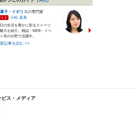
（
34
人
）
菓子・イギリス
の専門家
バランス献立レシピ
の専門
小松 喜美
小沼 明美
ガイド
ガイド
日の生活を豊かに彩るスイーツ
管理栄養士＆フードコーディ
魅力を紹介。雑誌・WEB・イベ
ターの資格を活かし老舗料亭
ト等の分野で活躍中。
万にて商品企画を担当。現・
最新記事を読む
>>
最新記事を読む
>>
tサービス・メディア
ス