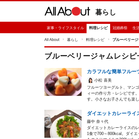
暮らし
家事・ライフスタイル
料理レシピ
冠婚葬祭
生
All About
暮らし
料理レシピ
ブルーベリージ
ブルーベリージャム
レシピ
カラフルな簡単フルー
小松 喜美
フルーツヨーグルト、マン
ィーの作り方・レシピです
す。小さなお子さんでも楽し
ダイエットカレーライ
藤中 奈々代
ダイエットカレーライスの
1食で700～800kcal