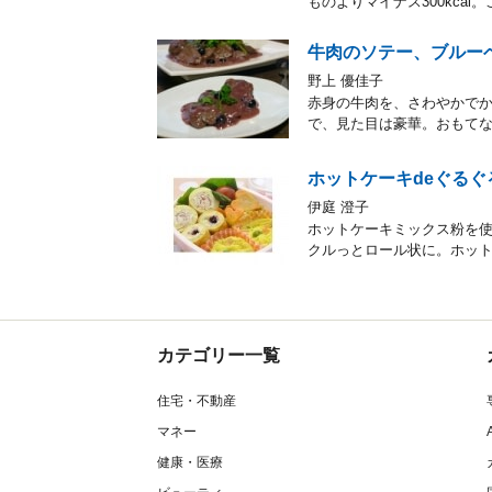
ものよりマイナス300kca
牛肉のソテー、ブルー
野上 優佳子
赤身の牛肉を、さわやかで
で、見た目は豪華。おもて
ホットケーキdeぐる
伊庭 澄子
ホットケーキミックス粉を
クルっとロール状に。ホッ
カテゴリー一覧
住宅・不動産
マネー
健康・医療