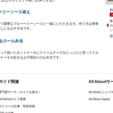
l。これならダイエット時にもOKですね！
お
ベリーソース添え
毎
かつ濃厚なブルーベリーソースと一緒にいただきます。作り方は簡単
の
なしにもおすすめです。
ン
ぐるロール弁当
使って焼いたホットケーキにクリームチーズをたっぷりと塗ってクル
トケーキ大好きなお子様向けのお弁当です。
ガイド関連
All Abou
専門家サーチ（ガイドを探す）
All About ニュー
All Aboutガイド募集
All About Japan
ガイドへの仕事・取材依頼