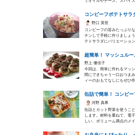
でオイルやチーズ、スパイ
コンビーフポテトサラ
野口 英世
コンビーフの旨みたっぷり
チンして手軽に作りましょ
テトサラダにバリエーショ
超簡単！ マッシュル
野上 優佳子
今回は、簡単に作れるマッ
間にできちゃう一口おつま
ィーのおもてなしにもぜひ
缶詰で簡単！ コンビ
河野 真希
缶詰とカット野菜を使うこ
します。材料を重ねて、電
しい、ボリューム満点のメ
お弁当にもぴったり 