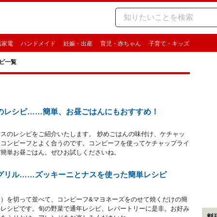
活家電
ハンドメイド
妊娠・出産
育児・赤ちゃん
子育て・キッズ
ピ一覧
のレシピ……簡単、お昼ごはんにもおすすめ！
スのレシピをご紹介いたします。 炒めごはんの味付け、ケチャッ
、コンビーフとよく合うのです。コンビーフを使ってケチャップライ
だ簡単お昼ごはん。ぜひお試しくださいね。
グリル……ズッキーニとナスを使った簡単レシピ
ス）を切って並べて、コンビーフ&マヨネーズをのせて焼くだけの簡
のレシピです。旬の野菜で通年レシピ、レパートリーに是非。お好み
料