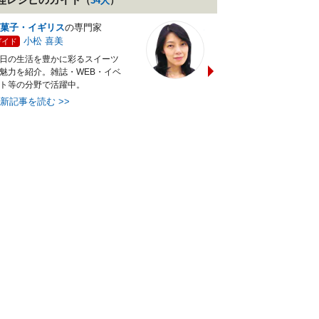
（
34
人
）
菓子・イギリス
の専門家
バランス献立レシピ
の専門
小松 喜美
小沼 明美
ガイド
ガイド
日の生活を豊かに彩るスイーツ
管理栄養士＆フードコーディ
魅力を紹介。雑誌・WEB・イベ
ターの資格を活かし老舗料亭
ト等の分野で活躍中。
万にて商品企画を担当。現・
最新記事を読む
>>
最新記事を読む
>>