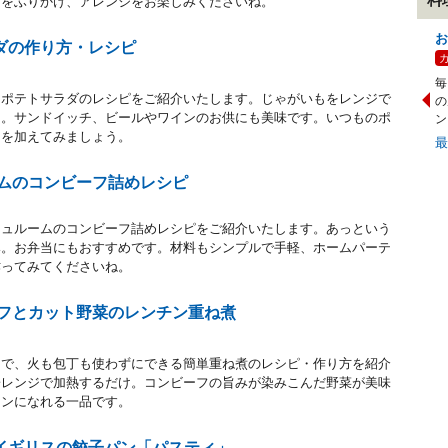
スをふりかけ、アレンジをお楽しみくださいね。
お
ダの作り方・レシピ
毎
なポテトサラダのレシピをご紹介いたします。じゃがいもをレンジで
の
う。サンドイッチ、ビールやワインのお供にも美味です。いつものポ
ン
ンを加えてみましょう。
ームのコンビーフ詰めレシピ
シュルームのコンビーフ詰めレシピをご紹介いたします。あっという
み。お弁当にもおすすめです。材料もシンプルで手軽、ホームパーテ
作ってみてくださいね。
ーフとカット野菜のレンチン重ね煮
とで、火も包丁も使わずにできる簡単重ね煮のレシピ・作り方を紹介
子レンジで加熱するだけ。コンビーフの旨みが染みこんだ野菜が美味
インになれる一品です。
イギリスの餃子パン「パスティ」