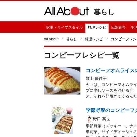
暮らし
家事・ライフスタイル
料理レシピ
冠婚葬祭
生
All About
暮らし
料理レシピ
コンビーフレシ
コンビーフ
レシピ一覧
コンビーフオムライス
野上 優佳子
今回は、コンビーフオムライ
プに少しソースを混ぜると
ス。それを卵焼きでくるん
季節野菜のコンビーフ
野口 英世
季節野菜（ズッキーニ、ナ
単前菜、サイドディッシュ