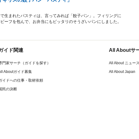
州で生まれたパスティは、言ってみれば「餃子パン」。フィリングに
ンビーフを包んで、お弁当にもピッタリのそうざいパンにしました。
ガイド関連
All Abou
専門家サーチ（ガイドを探す）
All About ニュー
All Aboutガイド募集
All About Japan
ガイドへの仕事・取材依頼
国民の決断