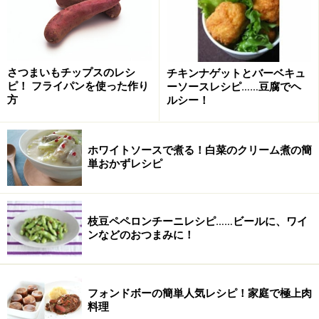
※チーズはすりおろしたパルミジャーノや粉チーズな
ど。※スパイスはブラックペッパーやクミンなど。
ズッキーニののコンビーフグリルの作り
さつまいもチップスのレシ
チキンナゲットとバーベキュ
方・手順
ピ！ フライパンを使った作り
ーソースレシピ……豆腐でヘ
方
ルシー！
■
コーンビーフグリルの作り方
ズッキーニ、なすをスライスする。
1
ホワイトソースで煮る！白菜のクリーム煮の簡
単おかずレシピ
ズッキーニ、なすは7～8ミリ幅にスライスします。
枝豆ペペロンチーニレシピ……ビールに、ワイ
ンなどのおつまみに！
フォンドボーの簡単人気レシピ！家庭で極上肉
料理