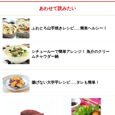
マヨネーズ
大さじ2
あわせて読みたい
オリーブオイル
大さじ1 ※お好みで。
チーズ
大さじ1 ※お好みで。
ふわとろ山芋焼きレシピ……簡単ヘルシー！
スパイス
適量 ※お好みで。
シチュールーで簡単アレンジ！ 魚介のクリー
ムチャウダー鍋
揚げない大学芋レシピ……タレも簡単！