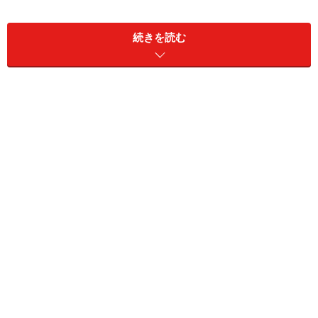
続きを読む
ズッキーニののコンビーフグリル(2～3人
分)
■
コーンビーフグリルの材料
ズッキーニ
1本
なす
2本
コンビーフ
1缶