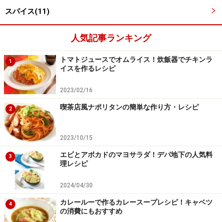
スパイス(11)
人気記事ランキング
トマトジュースでオムライス！炊飯器でチキンラ
1
イスを作るレシピ
2023/02/16
喫茶店風ナポリタンの簡単な作り方・レシピ
2
220度で、約15分焼く。
4
220度で、約15分焼きます。根菜類の場合は少し長めに
2023/10/15
焼きます。
エビとアボカドのマヨサラダ！デパ地下の人気料
3
理レシピ
前菜やサイドディッシュに便利なコンビーフグリルで
2024/04/30
す。季節の野菜でお楽しみくださいね。
カレールーで作るカレースープレシピ！キャベツ
4
の消費にもおすすめ