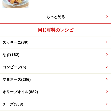
オーブンを220度にセット。
3
オーブンを220度にセットします。耐熱皿の奥から、ズ
もっと見る
ッキーニを一列に並べ、コンビーフマヨネーズをかけま
す。さらにナスを一列、コンビーフマヨネーズ……と繰り
同じ材料のレシピ
返します。
ズッキーニ(89)
上からお好みで、オリーブオイルやチーズ、スパイスを
ふりかけます。
なす(182)
コンビーフ(6)
マヨネーズ(286)
オリーブオイル(882)
チーズ(558)