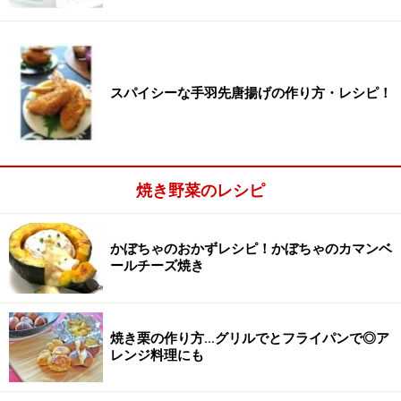
スパイシーな手羽先唐揚げの作り方・レシピ！
焼き野菜のレシピ
かぼちゃのおかずレシピ！かぼちゃのカマンベ
マヨネーズを混ぜる。
2
ールチーズ焼き
コンビーフにマヨネーズを混ぜます。
焼き栗の作り方…グリルでとフライパンで◎ア
コンビーフの脂分が気になる方は、ざるに軽くほぐした
レンジ料理にも
コンビーフをあけ、さっと熱湯をかけ、水気を切ってか
ら使います。