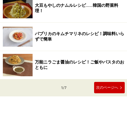
大豆もやしのナムルレシピ……韓国の野菜料
理！
パプリカのキムチマリネのレシピ！調味料いら
ずで簡単
万能ニラごま醤油のレシピ！ご飯やパスタのお
ともに
次のページへ
1
/
7