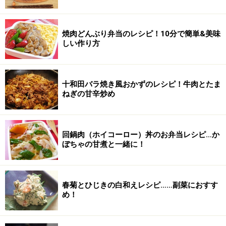
焼肉どんぶり弁当のレシピ！10分で簡単&美味
しい作り方
十和田バラ焼き風おかずのレシピ！牛肉とたま
ねぎの甘辛炒め
回鍋肉（ホイコーロー）丼のお弁当レシピ…か
ぼちゃの甘煮と一緒に！
春菊とひじきの白和えレシピ……副菜におすす
め！