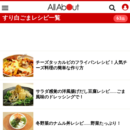
すり白ごまレシピ一覧
63
品
チーズタッカルビのフライパンレシピ！人気チ
ーズ料理の簡単な作り方
サラダ感覚の洋風揚げだし豆腐レシピ……ごま
風味のドレッシングで！
冬野菜のナムル丼レシピ……野菜たっぷり！