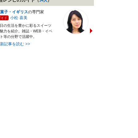
（
34
人
）
菓子・イギリス
の専門家
バランス献立レシピ
の専門
小松 喜美
小沼 明美
ガイド
ガイド
日の生活を豊かに彩るスイーツ
管理栄養士＆フードコーディ
魅力を紹介。雑誌・WEB・イベ
ターの資格を活かし老舗料亭
ト等の分野で活躍中。
万にて商品企画を担当。現・
最新記事を読む
>>
最新記事を読む
>>