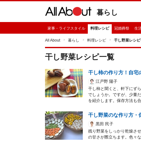
暮らし
家事・ライフスタイル
料理レシピ
冠婚葬祭
生
All About
暮らし
料理レシピ
干し野菜レシピ
干し野菜
レシピ一覧
干し柿の作り方！自宅
江戸野 陽子
干し柿と聞くと、軒下にず
でしょうか。ですが、少量
を紹介します。保存方法も
干し野菜のな作り方・
黒田 民子
残り野菜をしっかり乾燥さ
の甘さが際立ちます。色々