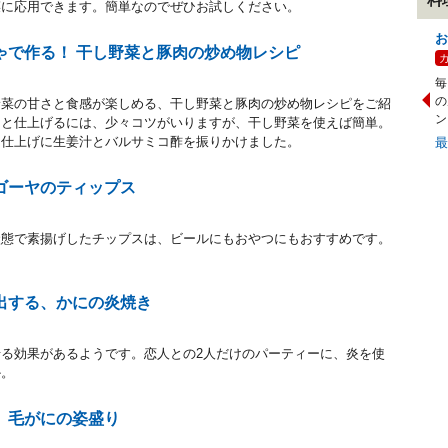
菜に応用できます。簡単なのでぜひお試しください。
お
ゃで作る！ 干し野菜と豚肉の炒め物レシピ
毎
の
野菜の甘さと食感が楽しめる、干し野菜と豚肉の炒め物レシピをご紹
ン
ッと仕上げるには、少々コツがいりますが、干し野菜を使えば簡単。
、仕上げに生姜汁とバルサミコ酢を振りかけました。
ゴーヤのティップス
状態で素揚げしたチップスは、ビールにもおやつにもおすすめです。
出する、かにの炎焼き
る効果があるようです。恋人との2人だけのパーティーに、炎を使
か。
 毛がにの姿盛り