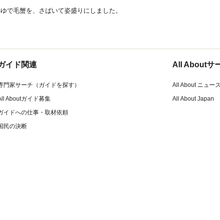
浜ゆで毛蟹を、さばいて姿盛りにしました。
ガイド関連
All Abou
専門家サーチ（ガイドを探す）
All About ニュー
All Aboutガイド募集
All About Japan
ガイドへの仕事・取材依頼
国民の決断