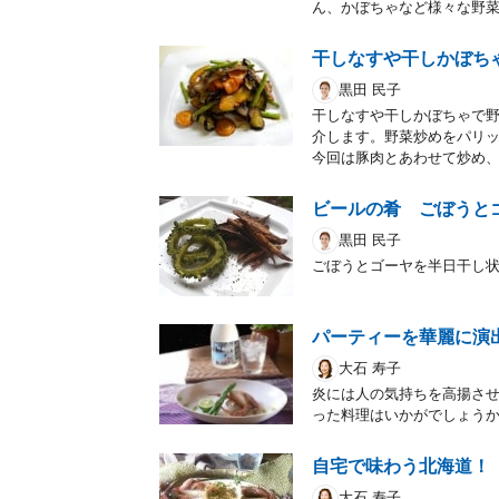
ん、かぼちゃなど様々な野
干しなすや干しかぼち
黒田 民子
干しなすや干しかぼちゃで
介します。野菜炒めをパリ
今回は豚肉とあわせて炒め
ビールの肴 ごぼうと
黒田 民子
ごぼうとゴーヤを半日干し
パーティーを華麗に演
大石 寿子
炎には人の気持ちを高揚させ
った料理はいかがでしょう
自宅で味わう北海道！
大石 寿子