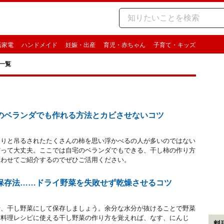
活家電
ハンドメイド
妊娠・出産
育児・赤ちゃん
子育て・キッズ
一覧
のベランダでも作れる方法とカビさせないコツ
らりと吊るされたたくさんの柿を思い浮かべるの人が多いのではない
だって大丈夫。ここでは自宅のベランダでもできる、干し柿の作り方
合わせてご紹介するのでぜひご活用ください。
保存法……ドライ野菜を失敗せず乾燥させるコツ
せ、干し野菜にして保存しましょう。余分な水分が抜けることで野菜
な料理レシピに使える干し野菜の作り方を覚えれば、なす、にんじ
料